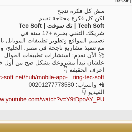
Te
مش كل فكرة تنجح
لكن كل فكرة محتاجة تقييم
Tech Soft | تك سوفت | Tec Soft
شريكك التقني بخبرة +17 سنة في
تصميم المواقع وتطوير تطبيقات الموبايل باح
مع تنفيذ مشاريع ناجحة في مصر، الخليج، وأو
🚀 الآن نقدم: استشارات تطبيقات الجوال
علشان تبدأ مشروعك بشكل صح من أول خ
اعرف الحقيقة 👇
c-soft.net/hub/mobile-app-...ting-tec-soft/
📲 واتساب: 00201277773580
الفيديو 👇
www.youtube.com/watch?v=Y9tDpoAY_PU