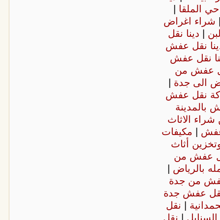
حي الملقا
|
شراء اغراض
بن
|
دينا نقل
ينا نقل عفش
نا نقل عفش
 عفش من
ض الى جدة
|
ة نقل عفش
 بالمدينة
شراء الاثاث
عفش
|
مكيفات
تخزين أثاث
ل عفش من
ه بالرياض
|
فش من جدة
قل عفش جدة
مدانية
|
نقل
لسنابل
|
نقل