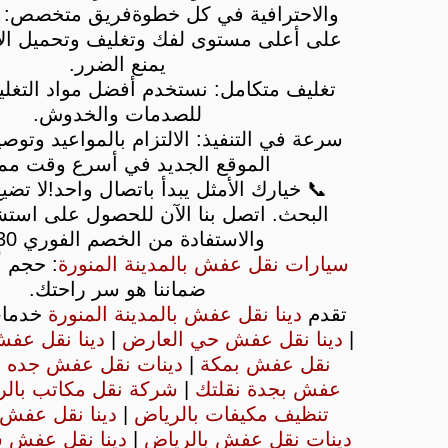
والاحترافية في كل خطوة
فريق متخصص: ع
على أعلى مستوى لفك وتغليف وتحميل الأ
يمنع الضرر.
تغليف متكامل: نستخدم أفضل مواد التغلي
للصدمات والخدوش.
سرعة في التنفيذ: الالتزام بالمواعيد وتوصي
الموقع الجديد في أسرع وقت مم
📞 خيارك الأمثل يبدأ باتصال واحد!
لا تضي
البحث. اتصل بنا الآن للحصول على استش
والاستفادة من الخصم الفوري 30%.
سيارات نقل عفش بالمدينة المنورة
: حجم أث
ضماننا هو سر راحتك.
تقدم
دينا نقل عفش بالمدينة المنورة
خدمات
|
دينا نقل عفش حي العارض
|
دينا نقل عف
نقل عفش بمكة
|
دينات نقل عفش جده
|
عفش بجدة نقلتك
|
شركة نقل مكاتب بال
تنظيف مكيفات بالرياض
|
دينا نقل عفش 
دينات نقل عفش بالرياض
|
دينا نقل عفش 