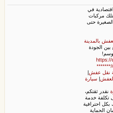
قتصادية في
تلك مركبات
الصغيرة حتى
عفش بالمدينة
بين الجودة
وسم!
[img]htt
******
 نقل عفش
|
لعفش
|
سيارة
ة
نقدر ثقتكم،
ًا فوريًا بنسبة 30% على تكلفة خدمة
 بكل احترافية
ان الحماية