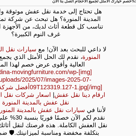
هل تحتاج إلى خدمة نقل عفش موثوقة وا
المدينة المنورة؟ هل تبحث عن شركة تم
تناسب كل قطعة أثاث لديك، من الأجهزة 
غرف النوم الكبيرة؟
لا داعي للبحث بعد الآن! مع
سيارات نقل ال
المنورة
، نقدم لك الحل الأمثل الذي يجمع 
العالية وأقوى عرض خصم لهذا الم
ps://dina-movingfurniture.com/wp-
*/uploads/2025/07/images-2025-07-
09T123319.127-1.jpg[/img]
أفضل شركة
ارقام دينا نقل عفش
|
اسعار شركات نقل ا
نقل عفش بالمدينة المنورة
لأننا في
سيارات نقل عفش بالمدينة المنور
نقدم لكم الآن خصم
نقل العفش الكاملة. هذه فرصتك لنقل أثاثك
بتكلفة مخفضة ومناسبة لميزانيتك.
🛡️ ضم