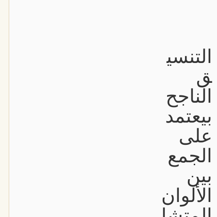
التنسي
ق
الناجح
بيعتمد
على
الجمع
بين
الألوان
المتشا