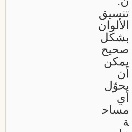
ن.
تنسيق
الألوان
بشكل
صحيح
يمكن
أن
يحوّل
أي
مساح
ة