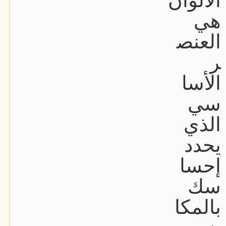
الألوان
هي
العنص
ر
الأسا
سي
الذي
يحدد
إحسا
سك
بالمكا