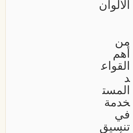
الألوان
من
أهم
القواع
د
المست
خدمة
في
تنسيق