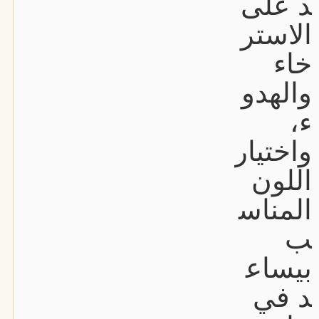
د على
الاستر
خاء
والهدو
ء،
واختيار
اللون
المناس
ب
بيساع
د في