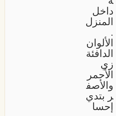
ة
داخل
المنزل
.
الألوان
الدافئة
زي
الأحمر
والأصف
ر بتدي
إحسا