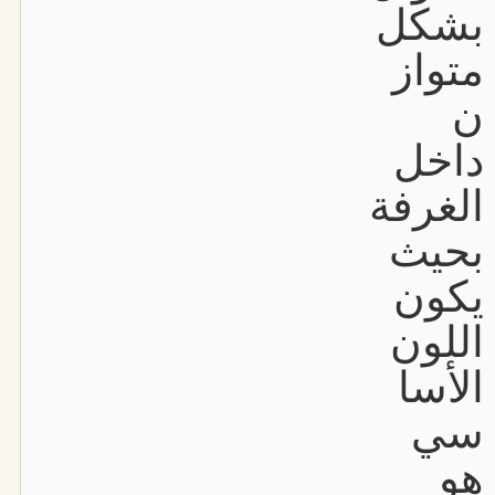
بشكل
متواز
ن
داخل
الغرفة
بحيث
يكون
اللون
الأسا
سي
هو