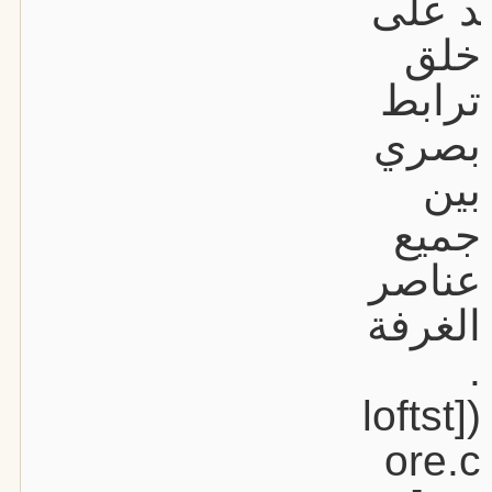
د على
خلق
ترابط
بصري
بين
جميع
عناصر
الغرفة
.
([loftst
ore.c