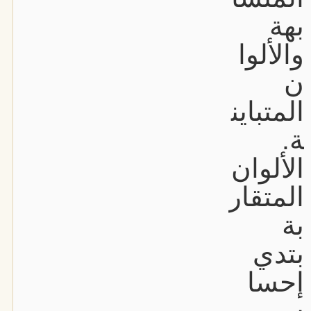
بهة
والألوا
ن
المتباين
ة.
الألوان
المتقار
بة
بتدي
إحسا
س