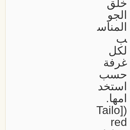
خلق
الجو
المناس
ب
لكل
غرفة
حسب
استخد
امها.
([Tailo
red