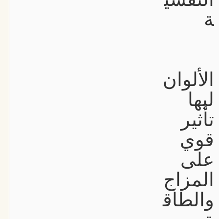
ة
الألوان
ليها
تأثير
قوي
على
المزاج
والطاق