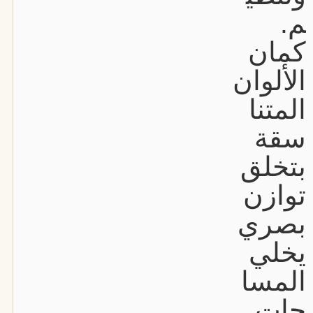
م.
كمان
الألوان
المتنا
سقة
بتخلق
توازن
بصري
يخلي
المسا
حات