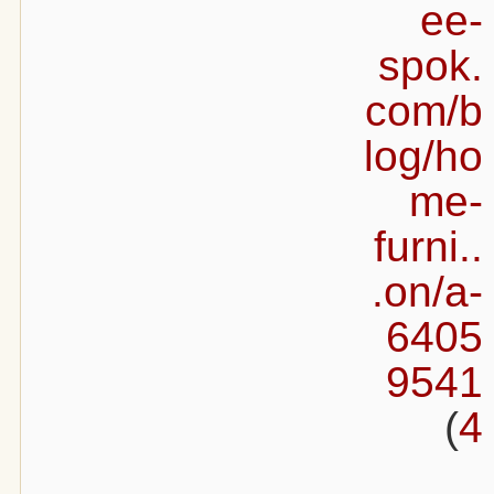
ee-
spok.
com/b
log/ho
me-
furni..
.on/a-
6405
9541
)
4