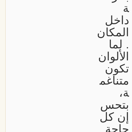
ة
داخل
المكان
. لما
الألوان
تكون
متناغم
ة،
بتحس
إن كل
حاجة