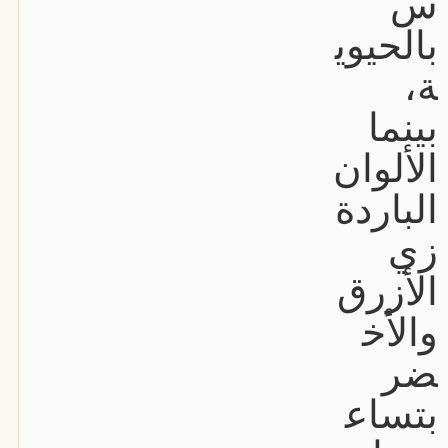
س
بالحيوي
ة،
بينما
الألوان
الباردة
زي
الأزرق
والأخ
ضر
بتساع