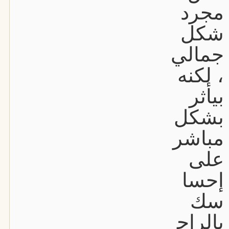
مجرد
شكل
جمالي
، لكنه
بيأثر
بشكل
مباشر
على
إحسا
سك
بالراح