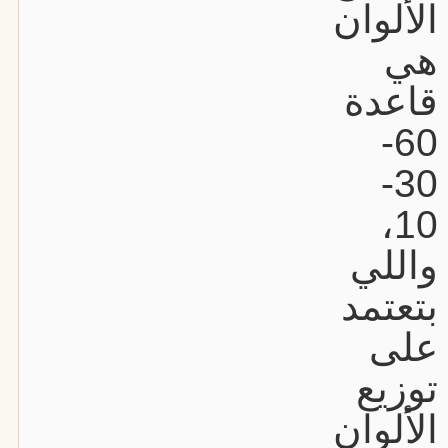
الألوان
هي
قاعدة
60-
30-
10،
واللي
بتعتمد
على
توزيع
الألوان