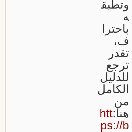
وتطبق
ه
باحترا
ف،
تقدر
ترجع
للدليل
الكامل
من
هنا:
htt
ps://b