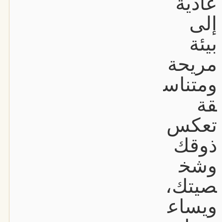
عادية
إلى
بيئة
مريحة
ومتناس
قة
تعكس
ذوقك
وشخ
صيتك،
ويساع