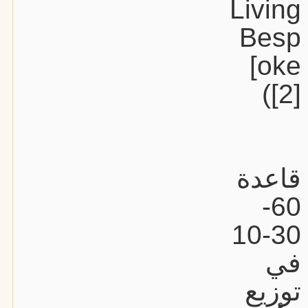
Living
Besp
oke]
[2])
قاعدة
60-
30-10
في
توزيع