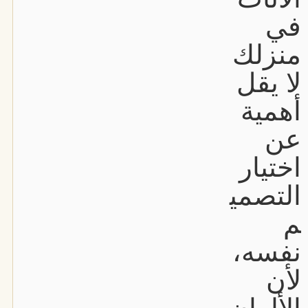
في
منزلك
لا يقل
أهمية
عن
اختيار
التصمي
م
نفسه،
لأن