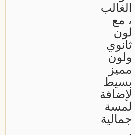
الغالب
، مع
لون
ثانوي
ولون
مميز
بسيط
لإضافة
لمسة
جمالية
.