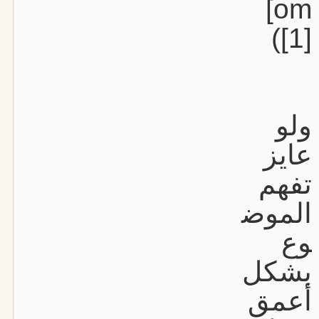
om]
[1])
ولو
عايز
تفهم
الموض
وع
بشكل
أعمق