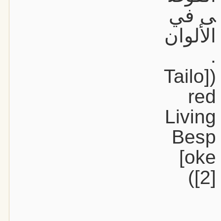
ى في
الألوان
.
([Tailo
red
Living
Besp
oke]
[2])