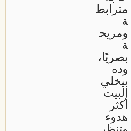
مترابط
ة
ومريح
ة
بصريًا،
وده
بيخلي
البيت
أكثر
هدوء
وتنظي