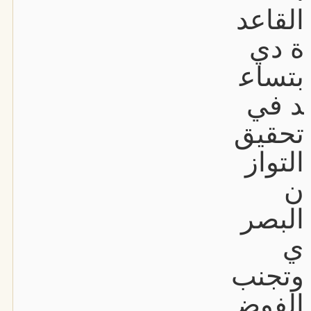
القاعد
ة دي
بتساع
د في
تحقيق
التواز
ن
البصر
ي
وتجنب
الفوض