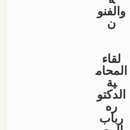
والفنو
ن
لقاء
المحام
ية
الدكتو
ره
رباب