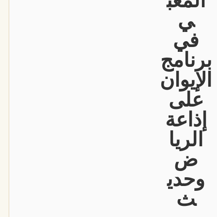
المعب
ي
في
برنامج
الإيوان
على
إذاعة
الريا
ض
وحدي
ث