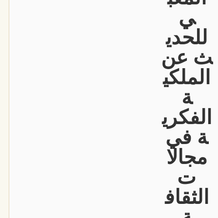
ي
للحدي
ث عن
الملكي
ة
الفكري
ة في
مجالا
ت
الثقاف
ة