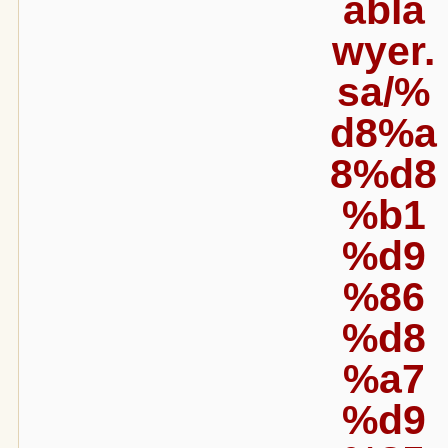
abla
wyer.
sa/%
d8%a
8%d8
%b1
%d9
%86
%d8
%a7
%d9