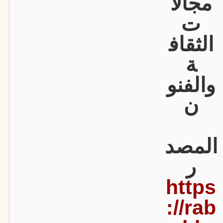
مجالا
ت
الثقاف
ة
والفنو
ن
المصد
ر
https
://rab