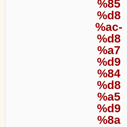
%85
%d8
%ac-
%d8
%a7
%d9
%84
%d8
%a5
%d9
%8a