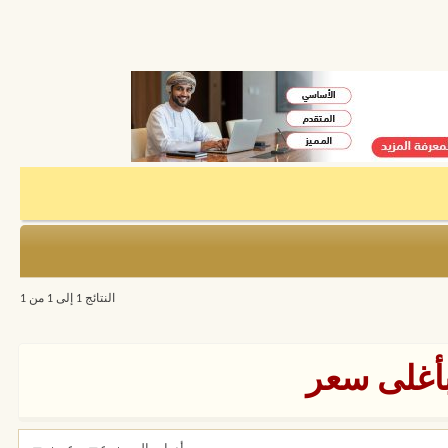
النتائج 1 إلى 1 من 1
أغلى سعر