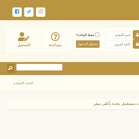
حفظ البيانات؟
مساعدة
التسجيل
البحث المتقدم
ث مستعمل بجدة بأغلى سعر