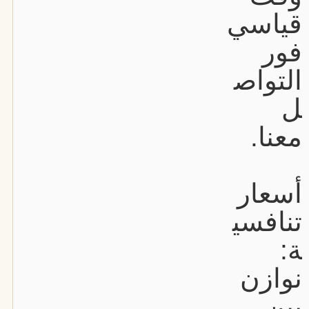
قياسي
فور
التواص
ل
معنا.
أسعار
تنافسي
ة:
نوازن
بين