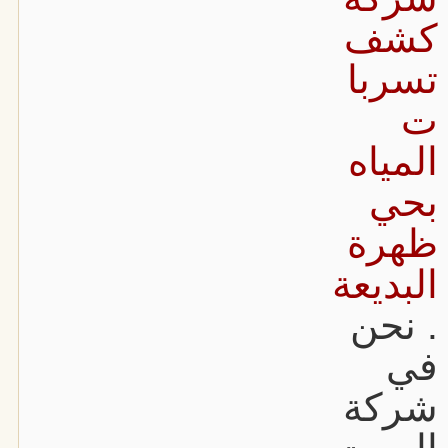
كشف
تسربا
ت
المياه
بحي
ظهرة
البديعة
. نحن
في
شركة