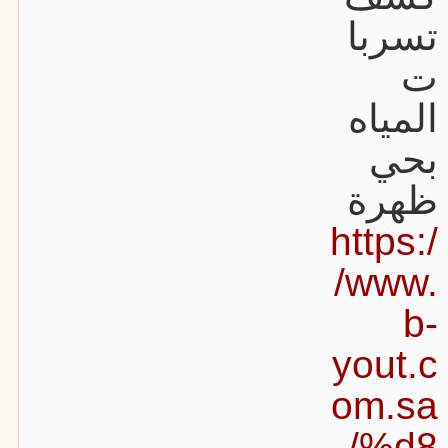
تسربا
ت
المياه
بحي
ظهرة
https:/
/www.
b-
yout.c
om.sa
/%d8