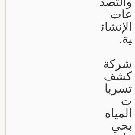
والتصد
عات
الإنشائ
ية.
شركة
كشف
تسربا
ت
المياه
بحي