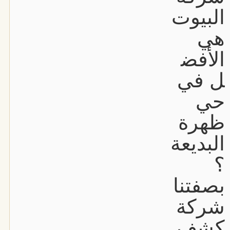
البيوت
هي
الأفض
ل في
حي
ظهرة
البديعة
؟
بصفتنا
شركة
كشف