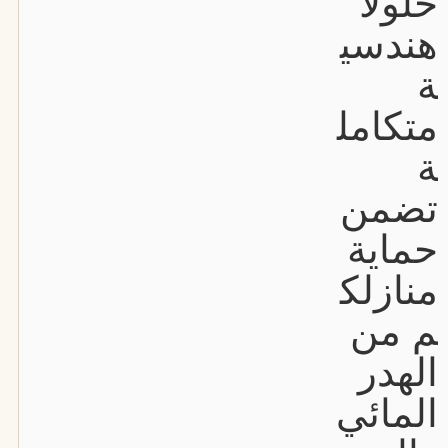
حلولاً
هندسي
ة
متكامل
ة
تضمن
حماية
منازلك
م من
الهدر
المائي