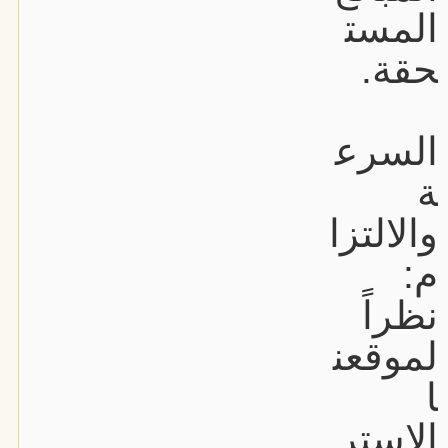
المست
حقة.
السرع
ة
والالتزا
م:
نظراً
لموقعن
ا
الاستر