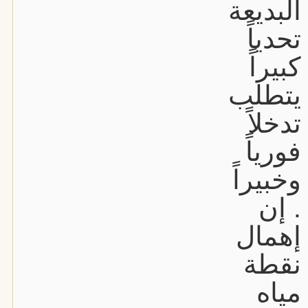
البديعة
تحدياً
كبيراً
يتطلب
تدخلاً
فورياً
وخبيراً
. إن
إهمال
نقطة
مياه