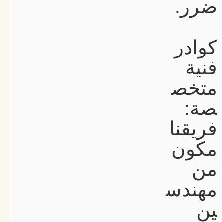
ضرر.
كوادر
فنية
متخص
صة:
فريقنا
مكون
من
مهندس
ين