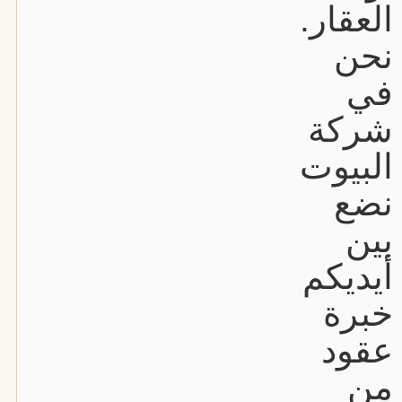
العقار.
نحن
في
شركة
البيوت
نضع
بين
أيديكم
خبرة
عقود
من