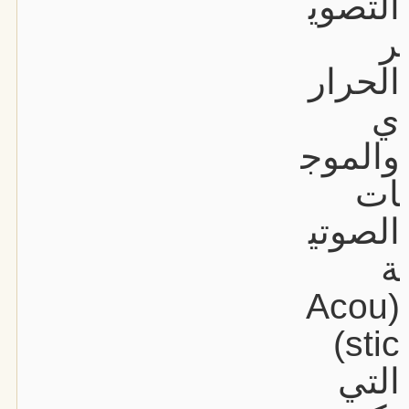
التصوي
ر
الحرار
ي
والموج
ات
الصوتي
ة
(Acou
stic)
التي