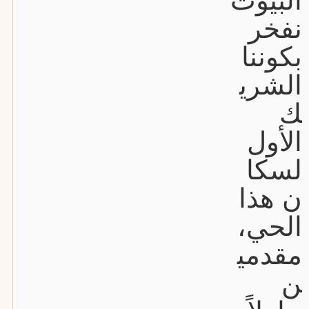
البيوت
نفخر
بكوننا
الشري
ك
الأول
لسكا
ن هذا
الحي،
مقدمي
ن