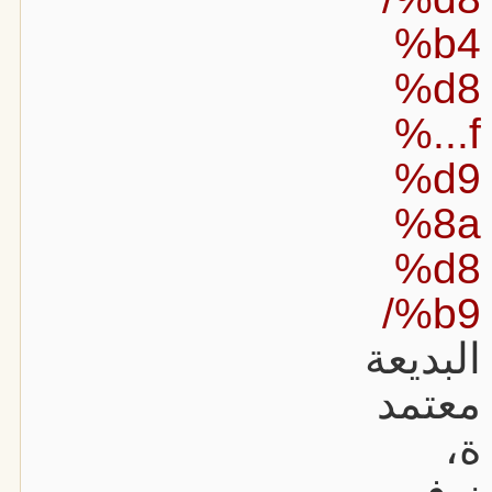
%b4
%d8
%...f
%d9
%8a
%d8
%b9/
البديعة
معتمد
ة،