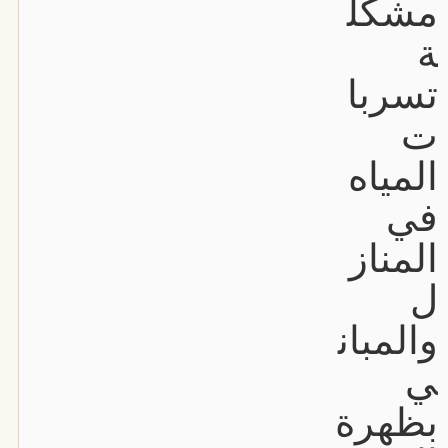
مشكل
ة
تسربا
ت
المياه
في
المناز
ل
والمبان
ي
بظهرة