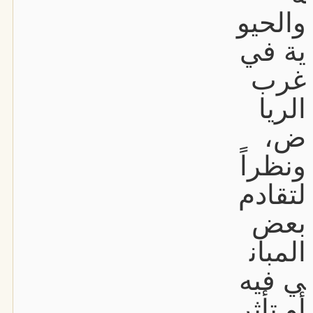
والحيو
ية في
غرب
الريا
ض،
ونظراً
لتقادم
بعض
المبان
ي فيه
أو تأثر