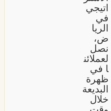
اتيجي
في
الريا
ض،
نصل
لعملائن
ا في
ظهرة
البديعة
خلال
وقت