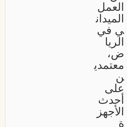
العمل
الميدان
ي في
الريا
ض،
معتمدي
ن
على
أحدث
الأجهز
ة