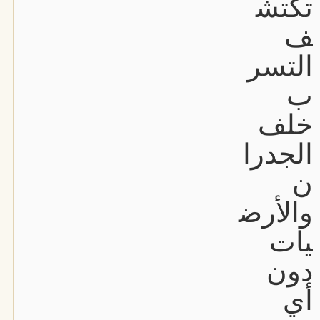
تكتش
ف
التسر
ب
خلف
الجدرا
ن
والأرض
يات
دون
أي