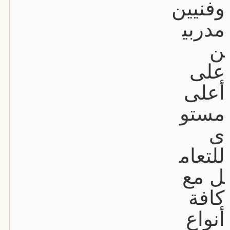
وفنيين
مدربي
ن
على
أعلى
مستو
ى
للتعام
ل مع
كافة
أنواع