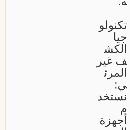
ة:
تكنولو
جيا
الكش
ف غير
المرئ
ي:
نستخد
م
أجهزة