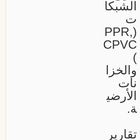
الشبكا
ت
(PPR,
CPVC
)
والخزا
نات
الأرضي
ة.
تقارير