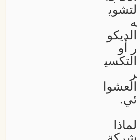
لتشوي
ه
الديكو
ر أو
التكسي
ر
العشوا
ئي.
لماذا
شركة