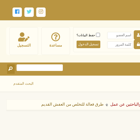
حفظ البيانات؟
مساعدة
التسجيل
البحث المتقدم
لباحثين عن عمل
طرق فعالة للتخلص من العفش القديم