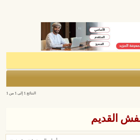
النتائج 1 إلى 1 من 1
فش القديم