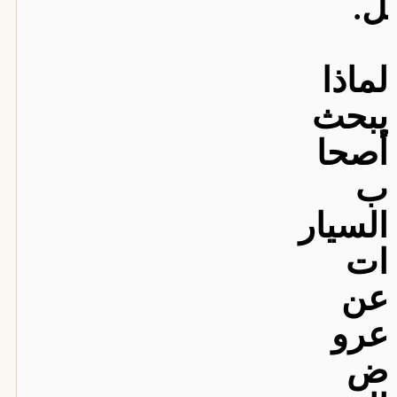
ل.
لماذا
يبحث
أصحا
ب
السيار
ات
عن
عرو
ض