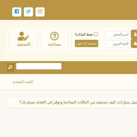
حفظ البيانات؟
مساعدة
التسجيل
البحث المتقدم
 سيارات: كيف تستفيد من الباقات المجانية وتوفر في العناية بسيارتك؟