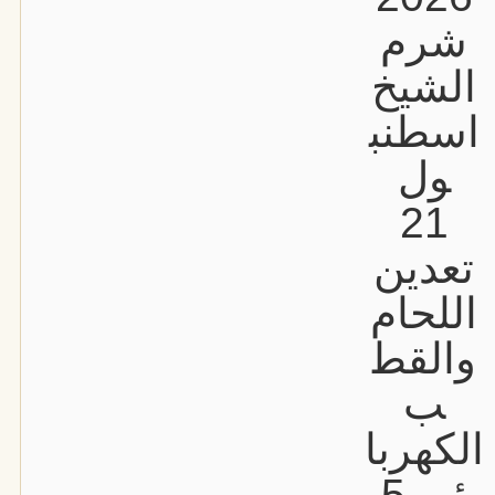
شرم
الشيخ
اسطنب
ول
21
تعدين
اللحام
والقط
ب
الكهربا
ئي 5