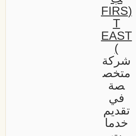
(FIRS
T
EAST
)
شركة
متخص
صة
في
تقديم
خدما
ت