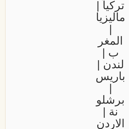
تركيا |
ماليزيا
|
المغر
ب |
لندن |
باريس
|
برشلو
نة |
الاردن