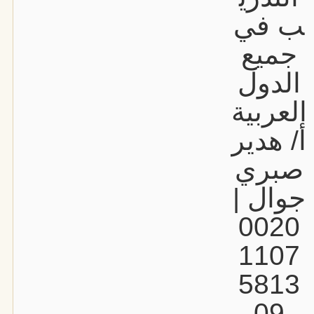
ب في
جميع
الدول
العربية
أ/ هدير
صبري
جوال |
0020
1107
5813
09