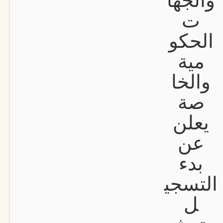
والجها
ت
الحكو
مية
والخا
صة
يعلن
عن
بدء
التسجي
ل