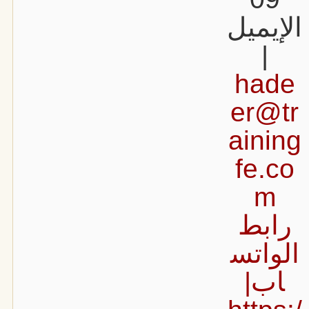
الإيميل
|
hade
er@tr
aining
fe.co
m
رابط
الواتس
اب|