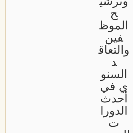
وترشي
ح
الموظ
فين
والتعاق
د
السنو
ي في
أحدث
الدورا
ت