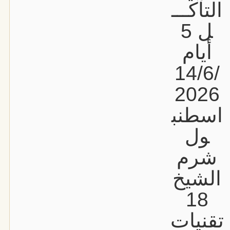
التآكـــ
ل 5
أيام
14/6/
2026
اسطنب
ول
شرم
الشيخ
18
تقنيات