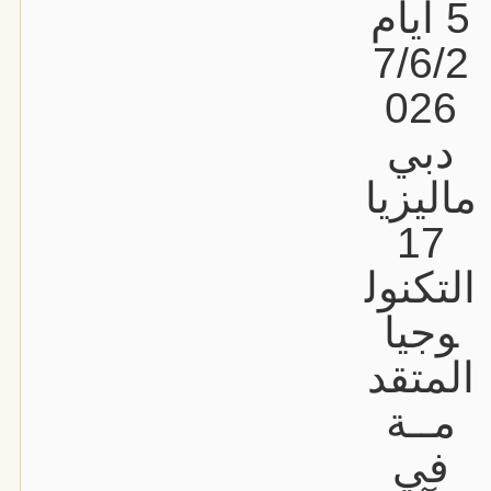
5 أيام
7/6/2
026
دبي
ماليزيا
17
التكنول
وجيا
المتقد
مــة
في