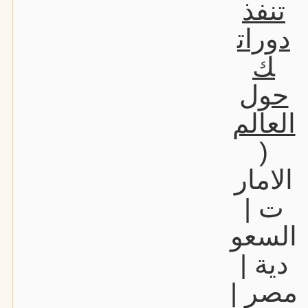
تنفذ
دورات
ك
حول
العالم
(
الامار
ت |
السعو
دية |
مصر |