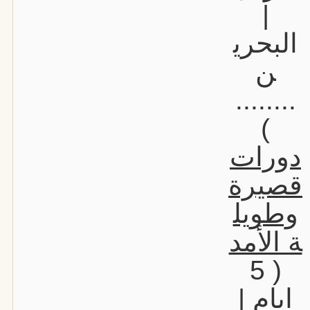
|
البحري
ن
........
)
دورات
قصيرة
وطويل
ة الأمد
( 5
ايام |