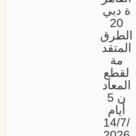
ة دبي
20
الطرق
المتقد
مة
لقطع
المعاد
ن 5
أيام
14/7/
2026