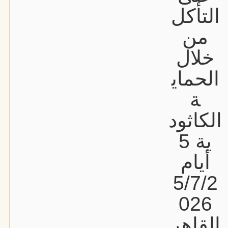
التأكل
من
خلال
الحماي
ة
الكاثود
ية 5
أيام
5/7/2
026
القاهر