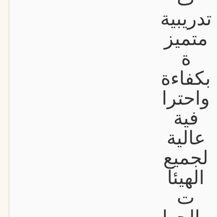
تدريبية
متميز
ة
بكفاءة
واحترا
فية
عالية
لجميع
الهيئا
ت