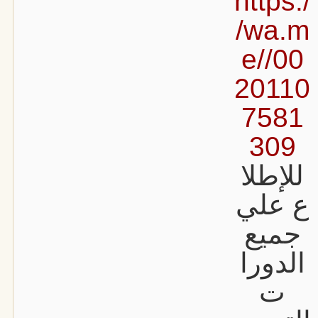
https:/
/wa.m
e//00
20110
7581
309
للإطلا
ع علي
جميع
الدورا
ت