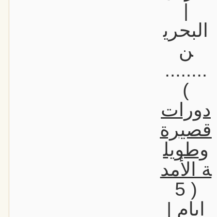
|
البحري
ن
........
)
دورات
قصيرة
وطويل
ة الأمد
( 5
ايام |