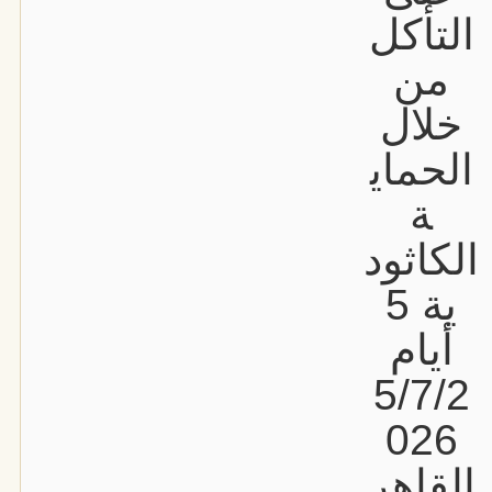
التأكل
من
خلال
الحماي
ة
الكاثود
ية 5
أيام
5/7/2
026
القاهر