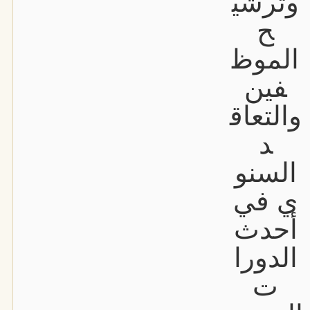
وترشي
ح
الموظ
فين
والتعاق
د
السنو
ي في
أحدث
الدورا
ت