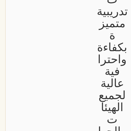
تدريبية
متميز
ة
بكفاءة
واحترا
فية
عالية
لجميع
الهيئا
ت