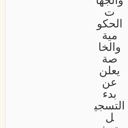
والجها
ت
الحكو
مية
والخا
صة
يعلن
عن
بدء
التسجي
ل