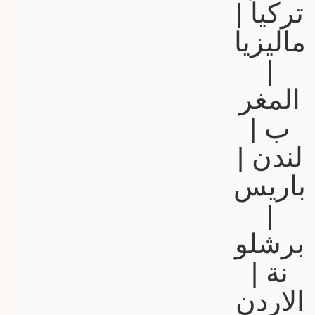
تركيا |
ماليزيا
|
المغر
ب |
لندن |
باريس
|
برشلو
نة |
الاردن