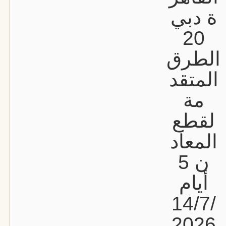
ة دبي
20
الطرق
المتقد
مة
لقطع
المعاد
ن 5
أيام
14/7/
2026