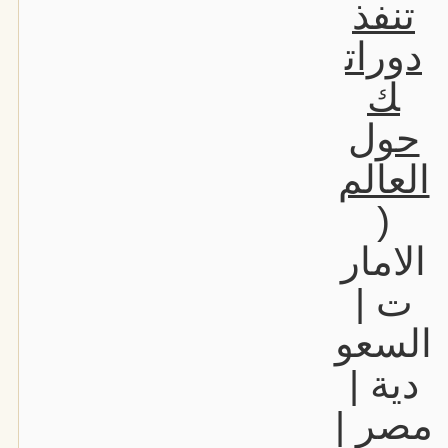
تنفذ
دورات
ك
حول
العالم
(
الامار
ت |
السعو
دية |
مصر |