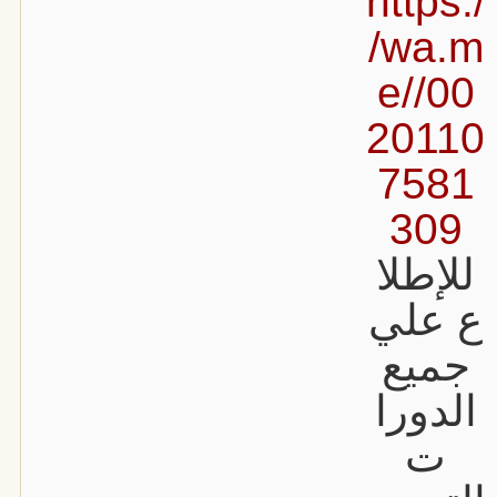
https:/
/wa.m
e//00
20110
7581
309
للإطلا
ع علي
جميع
الدورا
ت