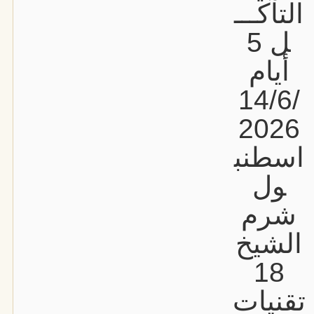
التآكـــ
ل 5
أيام
14/6/
2026
اسطنب
ول
شرم
الشيخ
18
تقنيات