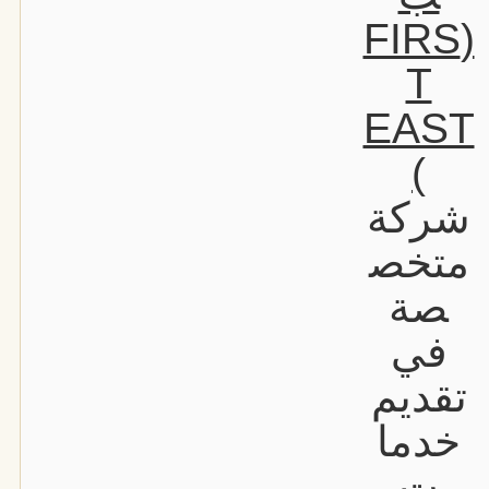
(FIRS
T
EAST
)
شركة
متخص
صة
في
تقديم
خدما
ت