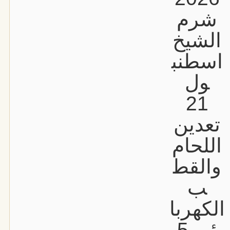
شرم
الشيخ
اسطنب
ول
21
تعدين
اللحام
والقط
ب
الكهربا
ئي 5