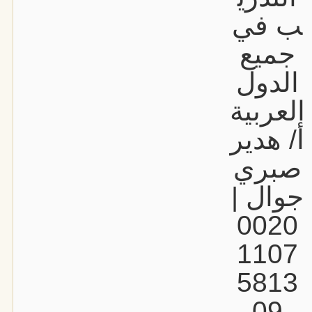
ب في
جميع
الدول
العربية
أ/ هدير
صبري
جوال |
0020
1107
5813
09