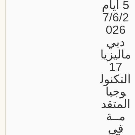
5 أيام
7/6/2
026
دبي
ماليزيا
17
التكنول
وجيا
المتقد
مــة
في