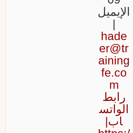
الإيميل
|
hade
er@tr
aining
fe.co
m
رابط
الواتس
اب|