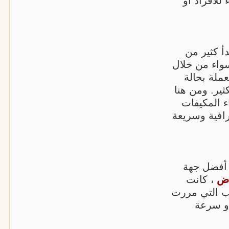
للأفراد أو
أ كثير من
واء من خلال
ملة بحالة
ثير. ومن هنا
 المكيفات
افية وسريعة
أفضل جهة
اض
، كانت
ب التي مررت
أو سرعة