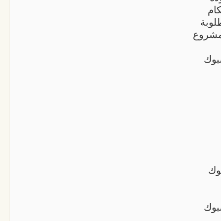
ام
لوبة
مشروع
بوك
وك
بوك