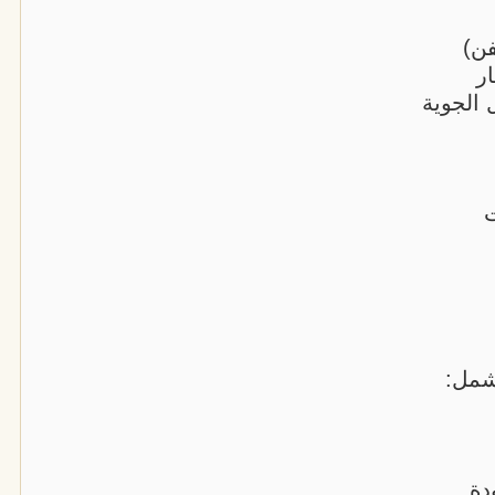
فن)
ر
ت
شمل:
دة