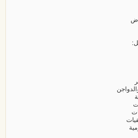
اض
ل:
ر
الدواجن
ة
ت
ات
يات
مية