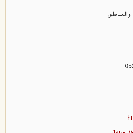
 والمناطق
h
https:/