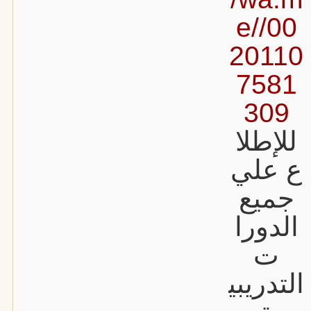
e//00
20110
7581
309
للإطلا
ع علي
جميع
الدورا
ت
التدريبي