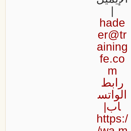
|
hade
er@tr
aining
fe.co
m
رابط
الواتس
اب|
https:/
/wa.m