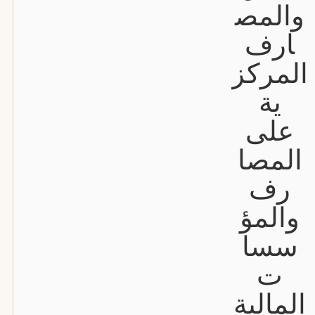
والمص
ارف
المركز
ية
على
المصا
رف
والمؤ
سسا
ت
المالية