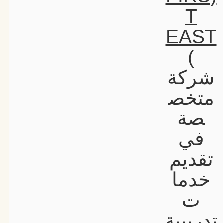
T
EAST
)
شركة
متخص
صة
في
تقديم
خدما
ت
تدريبية