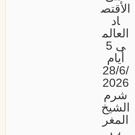
الأقتص
اد
العالم
ى 5
أيام
28/6/
2026
شرم
الشيخ
المغر
ب