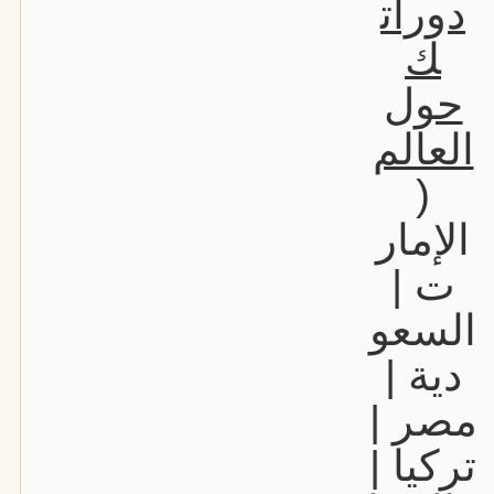
دورات
ك
حول
العالم
(
الإمار
ت |
السعو
دية |
مصر |
تركيا |