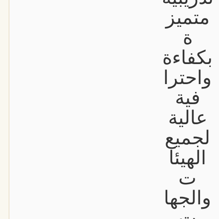
متميز
ة
بكفاءة
واحترا
فية
عالية
لجميع
الهيئا
ت
والجها
ت