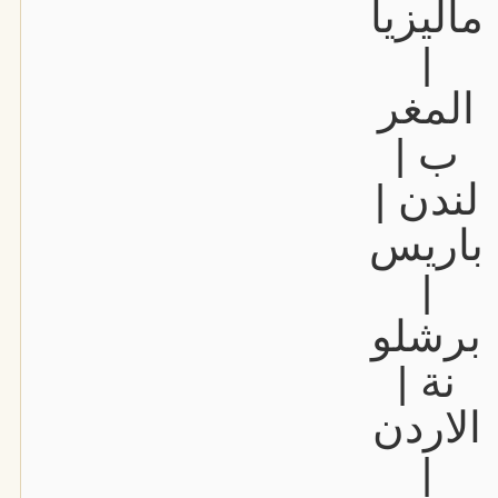
ماليزيا
|
المغر
ب |
لندن |
باريس
|
برشلو
نة |
الاردن
|