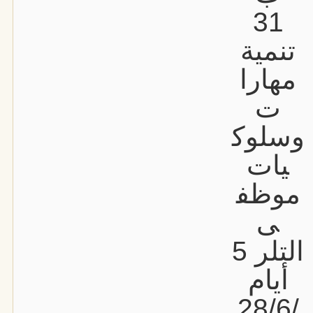
31
تنمية
مهارا
ت
وسلوك
يات
موظف
ى
التلر 5
أيام
28/6/