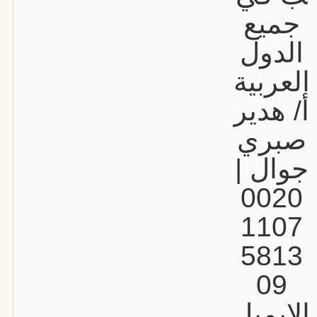
جميع
الدول
العربية
أ/ هدير
صبري
جوال |
0020
1107
5813
09
الإيميل