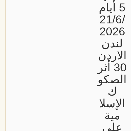
5 أيام
21/6/
2026
لندن
الاردن
30 أثر
الصكو
ك
الإسلا
مية
على