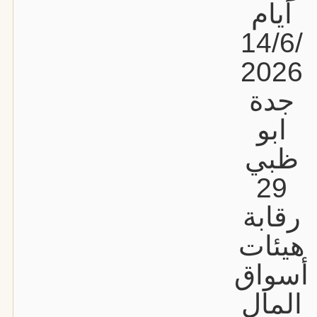
أيام
14/6/
2026
جدة
ابو
ظبي
29
رقابة
هيئات
أسواق
المال