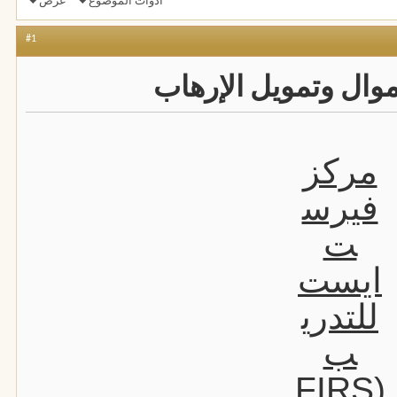
أدوات الموضوع
عرض
#1
وال وتمويل الإرهاب
مركز
فيرس
ت
ايست
للتدري
ب
(FIRS