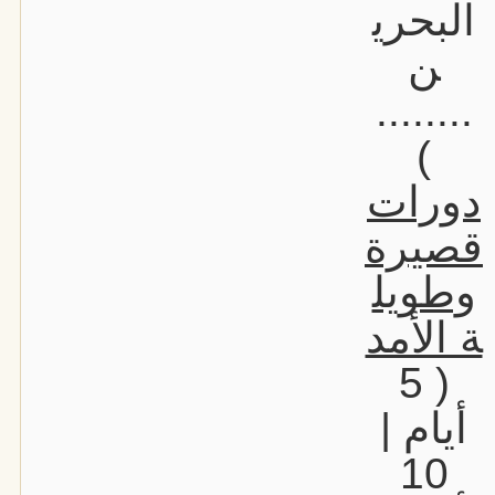
البحري
ن
........
)
دورات
قصيرة
وطويل
ة الأمد
( 5
أيام |
10