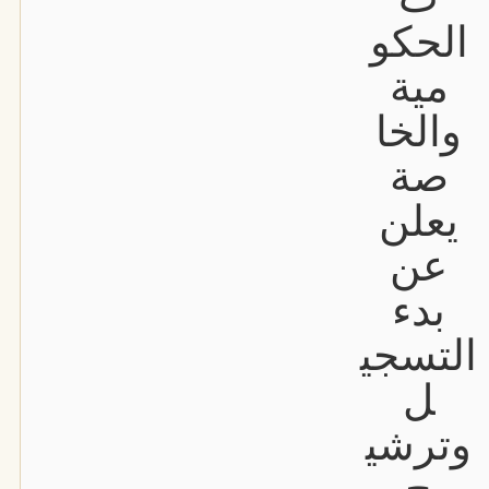
الحكو
مية
والخا
صة
يعلن
عن
بدء
التسجي
ل
وترشي