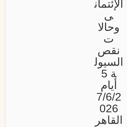
الإئتمان
ى
وحالا
ت
نقص
السيول
ة 5
أيام
7/6/2
026
القاهر