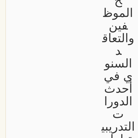
ح
الموظ
فين
والتعاق
د
السنو
ي في
أحدث
الدورا
ت
التدريبي