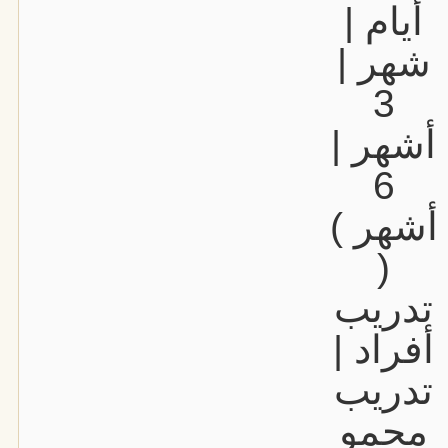
أيام |
شهر |
3
أشهر |
6
أشهر )
(
تدريب
أفراد |
تدريب
مجمو