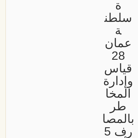
ة
سلطن
ة
عمان
28
قياس
وإدارة
المخا
طر
بالمصا
رف 5