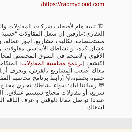
https://raqmycloud.com/
🏗️ تنبيه هام لأصحاب شركات المقاولات وال
العقاري:عارفين إن شغل المقاولات "حسبة ت
مستخلصات، تكاليف مشاريع، أجور عمالة، و
عشان كده، لو نشاطك الأساسي مقاولات، و
الأقوى والأضخم في السوق المخصص لمجال
اكتشف [
برنامج محاسبة المقاولات
] المتكام
معاك أصعب المشاريع بالقرش، وتعرف أربا
خطوة بخطوة.👇 [رابط برنامج محاسبة المقاو
💬 رسالتنا ليك: سواء نشاطك تجاري محتاج
سريع، أو مقاولات محتاج سيستم عملاق.. ال
عندنا! تواصل معانا دلوقتي واعرف الباقة ال
لشغلك.