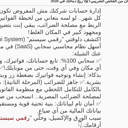
 من الفحص الضريبي؟ 🤔 ريح دماغك في 2026
إدارة حسابات شركتك مش المفروض تكون 
كل شهر.. لو لسه بتعاني من لخبطة الفواتي
الربط مع مصلحة الضرائب، يبقى إنت بتضي
ومجهود كبير في المكان الغلط!
أسهل نظام محاسبي 
عنك الشيلة:
✅ سحابي 100%: تابع حساباتك، فواتير
أي مكان وفي أي وقت، حتى من موبايلك!✅ إد
بذكاء: إنشاء وتوجيه فواتيرك بضغطة زر وب
بشرية.✅ جاهز للضرائب (المرحلة التانية): 
بالكامل للتكامل اللحظي مع منظومة الفاتورة
لمصلحة الضرائب المصرية.. انسحب من صدا
✅ أمان تام لبياناتك: بنية تحتية قوية ومست
بياناتك المالية من أي ضياع.
سيب الورق والإكسيل، وخلّي "
رقمي سيستم
أرقامك.👇