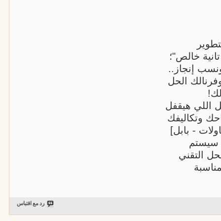
تطوير
انية خالص"؛
نسب إنجاز..
فرنالك الحل
ك!
ل اللي هيقفل
حك وتكاليفك
لات - بابل]
 سيستم
حل التقني
مناسبة
رد مع اقتباس