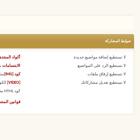
ضوابط المشاركة
لا تستطيع
إضافة مواضيع جديدة
أكواد المنتد
لا تستطيع
الرد على المواضيع
الابتسامات
م
لا تستطيع
إرفاق ملفات
كود [IMG]
متا
لا تستطيع
تعديل مشاركاتك
[VIDEO]
الكو
كود HTML
مع
قوانين المنت