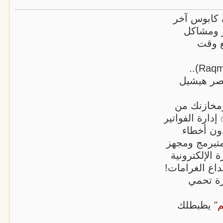
كابوس آخر
ر ومشاكل
ع وقت
اكتشف دلوقتي "رقمي سيستم" (Raqmi System)..
سحابي (SaaS) في مصر هيشيل
ك، ومخازنك من
ارة الفواتير
دون أخطاء
متبرمج ومجهز
 الإلكترونية
ع الغرامات!
قرة تحمي
" يظبطلك