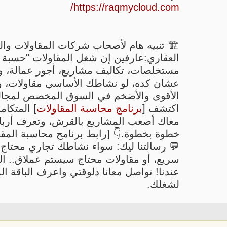
https://raqmycloud.com/
🏗️ تنبيه هام لأصحاب شركات المقاولات وال
العقاري:عارفين إن شغل المقاولات "حسبة ت
مستخلصات، تكاليف مشاريع، أجور عمالة، و
عشان كده، لو نشاطك الأساسي مقاولات، و
الأقوى والأضخم في السوق المخصص لمجال
اكتشف [
برنامج محاسبة المقاولات
] المتكام
معاك أصعب المشاريع بالقرش، وتعرف أربا
خطوة بخطوة.👇 [رابط برنامج محاسبة المقاو
💬 رسالتنا ليك: سواء نشاطك تجاري محتاج
سريع، أو مقاولات محتاج سيستم عملاق.. ال
عندنا! تواصل معانا دلوقتي واعرف الباقة ال
لشغلك.