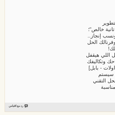
تطوير
انية خالص"؛
نسب إنجاز..
فرنالك الحل
ك!
ل اللي هيقفل
حك وتكاليفك
لات - بابل]
 سيستم
حل التقني
مناسبة
رد مع اقتباس