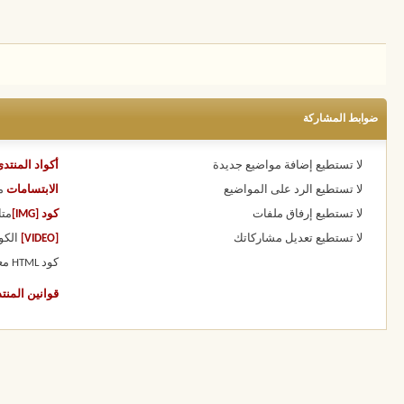
ضوابط المشاركة
لا تستطيع
إضافة مواضيع جديدة
أكواد المنتد
لا تستطيع
الرد على المواضيع
الابتسامات
م
لا تستطيع
إرفاق ملفات
كود [IMG]
متا
لا تستطيع
تعديل مشاركاتك
[VIDEO]
الكو
كود HTML
مع
قوانين المنت