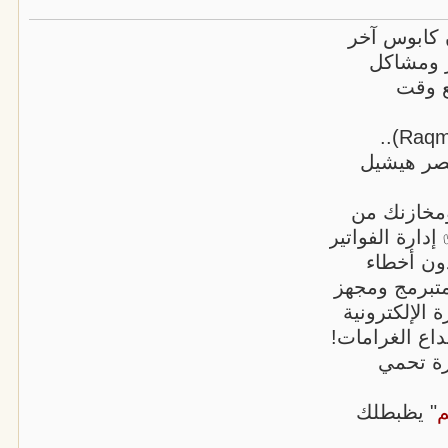
كابوس آخر
ر ومشاكل
ع وقت
اكتشف دلوقتي "رقمي سيستم" (Raqmi System)..
سحابي (SaaS) في مصر هيشيل
ك، ومخازنك من
ارة الفواتير
دون أخطاء
متبرمج ومجهز
 الإلكترونية
ع الغرامات!
قرة تحمي
" يظبطلك