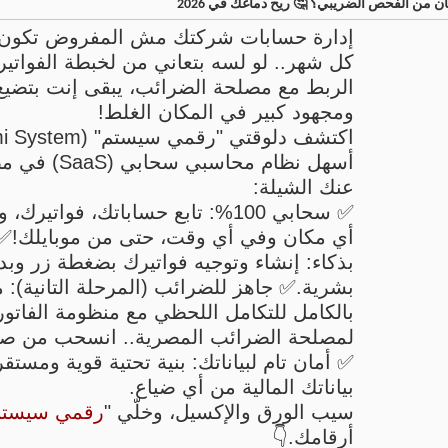
 من الفحص الضريبي؟ 🤔 ريح دماغك في 2026
إدارة حسابات شركتك مش المفروض تكون 
كل شهر.. لو لسه بتعاني من لخبطة الفواتي
الربط مع مصلحة الضرائب، يبقى إنت بتضي
ومجهود كبير في المكان الغلط!
أسهل نظام محاسبي 
عنك الشيلة:
✅ سحابي 100%: تابع حساباتك، فواتير
أي مكان وفي أي وقت، حتى من موبايلك!✅ إد
بذكاء: إنشاء وتوجيه فواتيرك بضغطة زر وب
بشرية.✅ جاهز للضرائب (المرحلة التانية): 
بالكامل للتكامل اللحظي مع منظومة الفاتورة
لمصلحة الضرائب المصرية.. انسحب من صدا
✅ أمان تام لبياناتك: بنية تحتية قوية ومست
بياناتك المالية من أي ضياع.
سيب الورق والإكسيل، وخلّي "
رقمي سيستم
أرقامك.👇