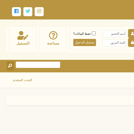
حفظ البيانات؟
مساعدة
التسجيل
البحث المتقدم