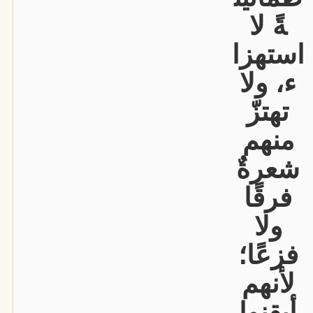
ةً لا
استهزا
ء، ولا
تهتزّ
منهم
شعرةٌ
فرقًا
ولا
فزعًا؛
لأنهم
أيقنوا