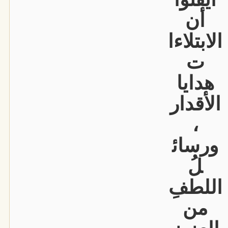
أن
الابتلاءا
ت
هدايا
الأقدار
،
ورسائ
لُ
اللطفِ
من