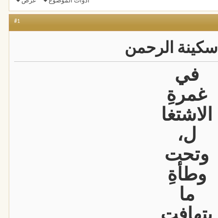
أدوات الموضوع
عرض
#1
سكينة الرحمن
في
غمرةِ
الاشتغا
ل،
وتحت
وطأةِ
ما
يتهافت