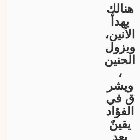
هنالك
يهدأ
الأنين،
ويزول
الحنين
،
ويشر
ق في
الفؤاد
يقينٌ
بعد