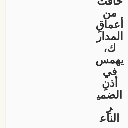
خافتٌ
من
أعماقِ
المدار
ك،
يهمس
في
أذنِ
الضمي
رِ
الناع