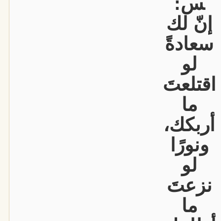
س:
إنّ لك
سعادةً
لو
اقتلعتَ
ما
أربكك،
ونورًا
لو
نزعتَ
ما