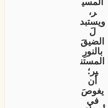
المسي
ر،
ويستبد
لَ
الضيقَ
بالنورِ
المستن
ير؛
أن
يغوصَ
في