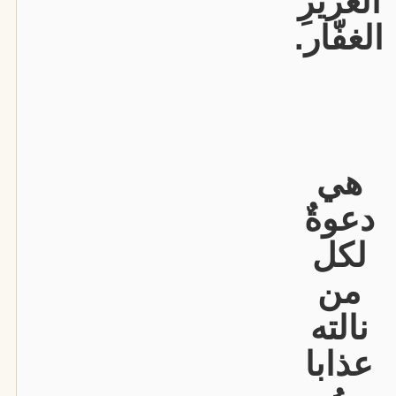
العزيزِ
الغفّار.
هي
دعوةٌ
لكل
من
نالته
عذابا