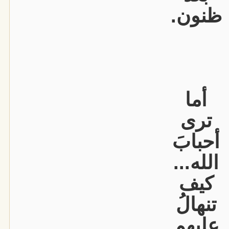
ظنون.
أما
ترى
أحبابَ
الله...
كيف
تنهالُ
عليهم