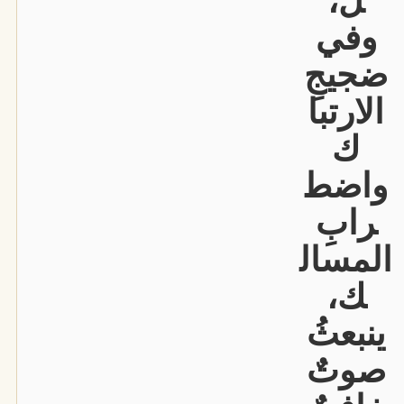
ل،
وفي
ضجيجِ
الارتبا
ك
واضط
رابِ
المسال
ك،
ينبعثُ
صوتٌ