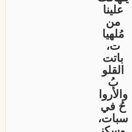
علينا
من
مُلهيا
ت،
باتت
القلو
بُ
والأروا
حُ في
سبات،
وسكن