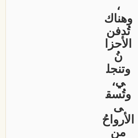
،
وهناك
تُدفن
الأحزا
نُ
وتنجل
ي،
وتُسق
ى
الأرواحُ
من