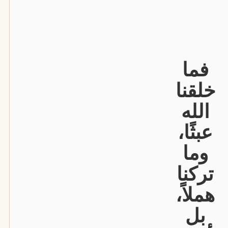
فما
خلقنا
الله
عبثًا،
وما
تركنا
هملاً،
بل