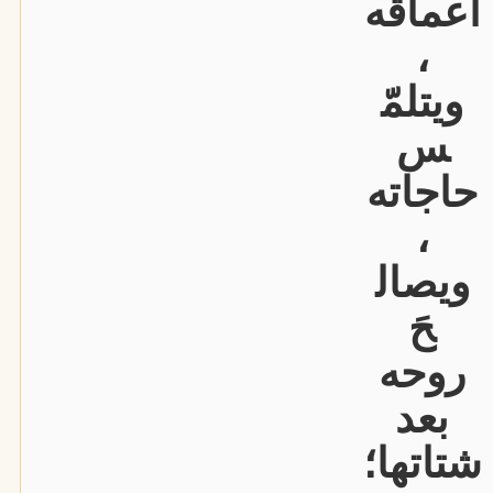
أعماقه
،
ويتلمّ
س
حاجاته
،
ويصال
حَ
روحه
بعد
شتاتها؛