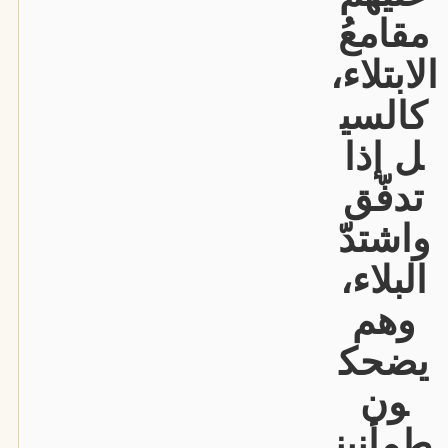
مقامعُ
الابتلاء،
كالسي
ل إذا
تدفّق
واشتدّ
البلاء،
وهم
يضحك
ون
طمأنين