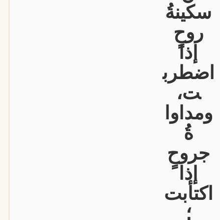
سكينةُ
روحٍ
إذا
اضطرب
ت،
ومداوا
ةُ
جروحٍ
إذا
اكتأبت
؛