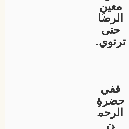
معينِ
الرضا
حتى
ترتوي.
ففي
حضرةِ
الرحم
ن