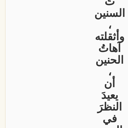
تُ
السنين
،
وأثقلته
آهاتُ
الحنين
،
أن
يعيدَ
النظرَ
في