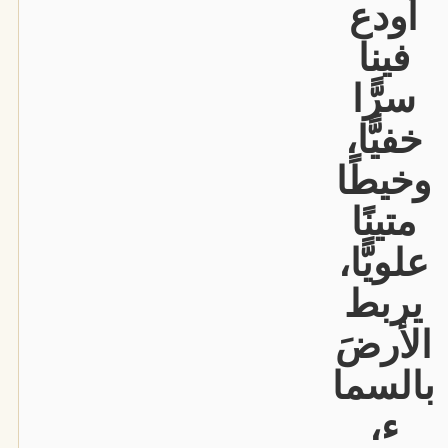
أودع
فينا
سرًّا
خفيًّا،
وخيطًا
متينًا
علويًّا،
يربط
الأرضَ
بالسما
ء،