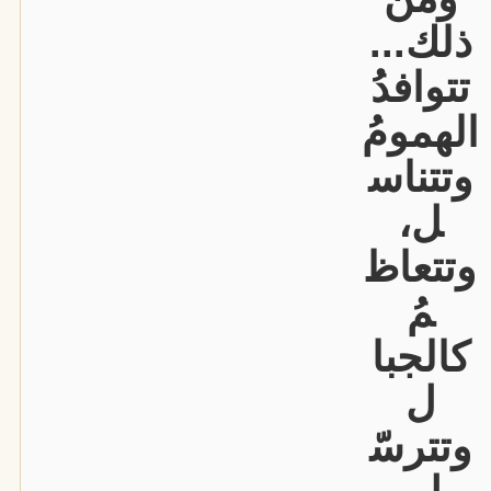
ذلك...
تتوافدُ
الهمومُ
وتتناس
ل،
وتتعاظ
مُ
كالجبا
ل
وتترسّ