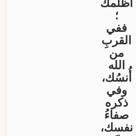
أظلمك
؛
ففي
القربِ
من
الله
أُنسُك،
وفي
ذكره
صفاءُ
نفسك،