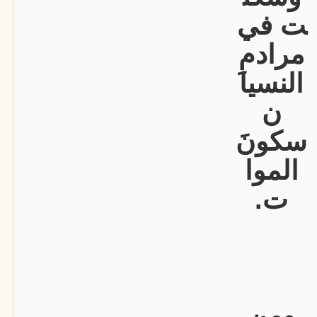
ت في
مرادمِ
النسيا
ن
سكونَ
الموا
ت.
ومن