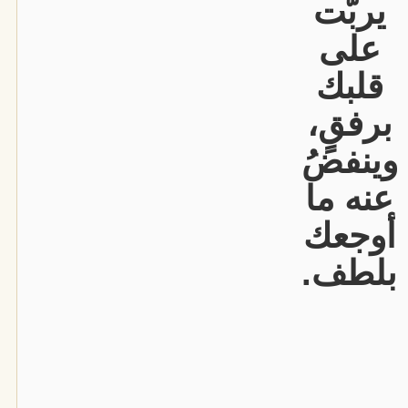
يربّت
على
قلبك
برفقٍ،
وينفضُ
عنه ما
أوجعك
بلطف.