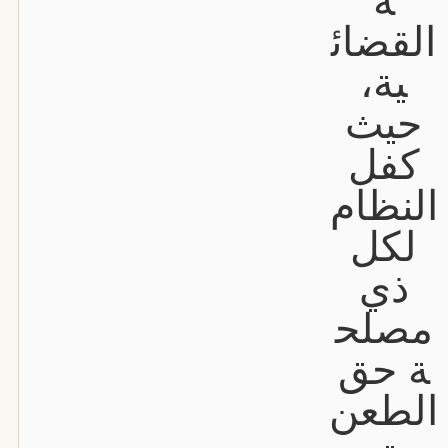
ة
القضائ
ية،
حيث
كفل
النظام
لكل
ذي
مصلح
ة حق
الطعن