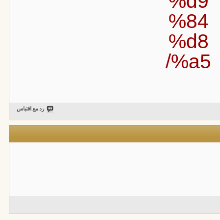
%d9
%84
%d8
%a5/
رد مع اقتباس