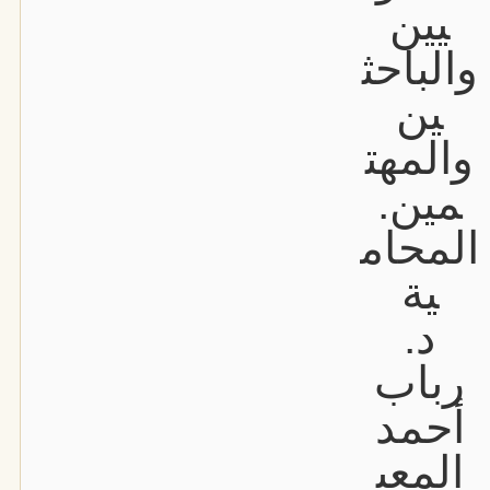
يين
والباحث
ين
والمهت
مين.
المحام
ية
د.
رباب
أحمد
المعب