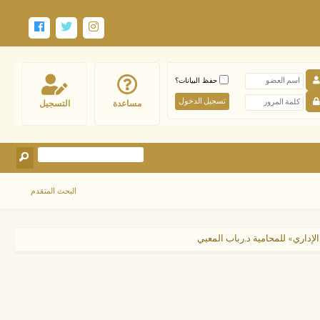
حفظ البيانات؟
مساعدة
التسجيل
البحث المتقدم
إداري» للمحامية د.رباب المعبي