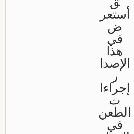
ق
أستعر
ض
في
هذا
الإصدا
ر
إجراءا
ت
الطعن
في