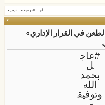
أدوات الموضوع
عرض
#1
طعن في القرار الإداري»
#عاج
ل
بحمد
الله
وتوفيق
ه،