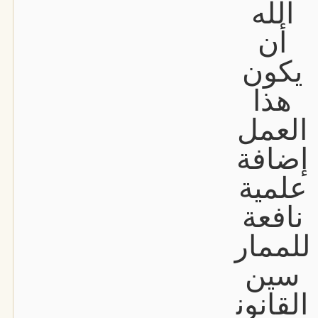
الله
أن
يكون
هذا
العمل
إضافة
علمية
نافعة
للممار
سين
القانون