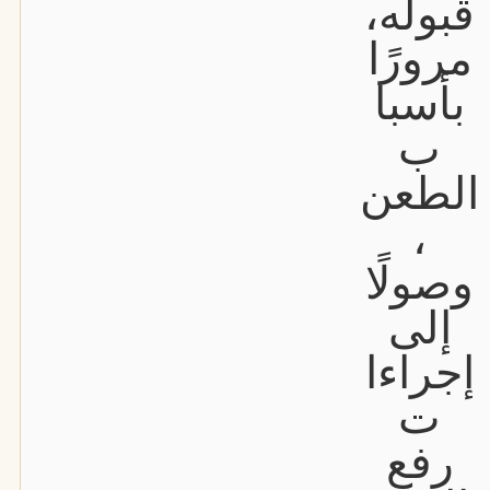
قبوله،
مرورًا
بأسبا
ب
الطعن
،
وصولًا
إلى
إجراءا
ت
رفع