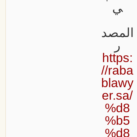
ي
المصد
ر
https:
//raba
blawy
er.sa/
%d8
%b5
%d8