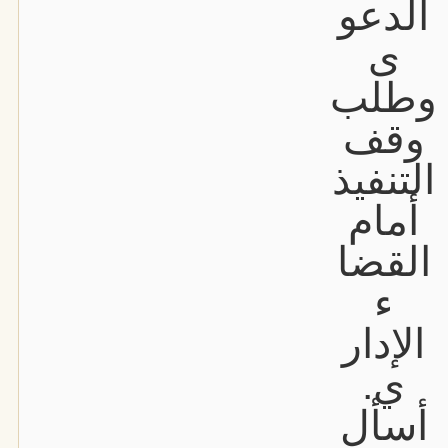
الدعو
ى
وطلب
وقف
التنفيذ
أمام
القضا
ء
الإدار
ي.
أسأل