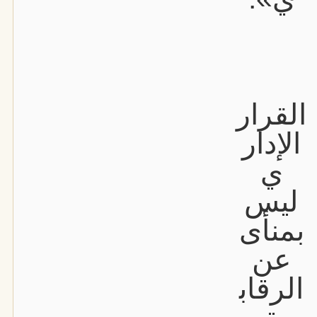
القرار
الإدار
ي
ليس
بمنأى
عن
الرقاب