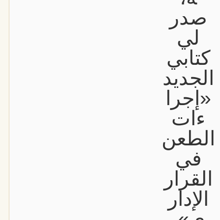
صدر
لي
كتابي
الجديد
«إجرا
ءات
الطعن
في
القرار
الإدار
ي».