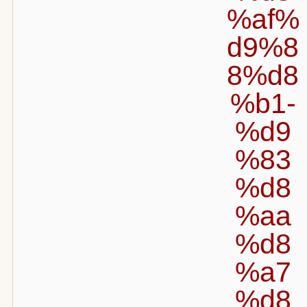
%af%
d9%8
8%d8
%b1-
%d9
%83
%d8
%aa
%d8
%a7
%d8