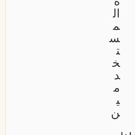
ة
ال
م
س
ت
خ
د
م
ي
ن