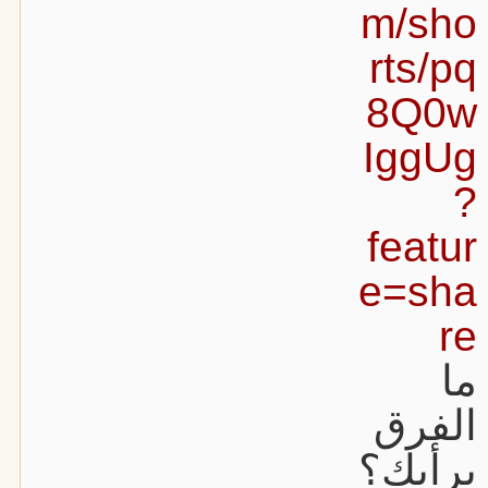
m/sho
rts/pq
8Q0w
IggUg
?
featur
e=sha
re
ما
الفرق
برأيك؟