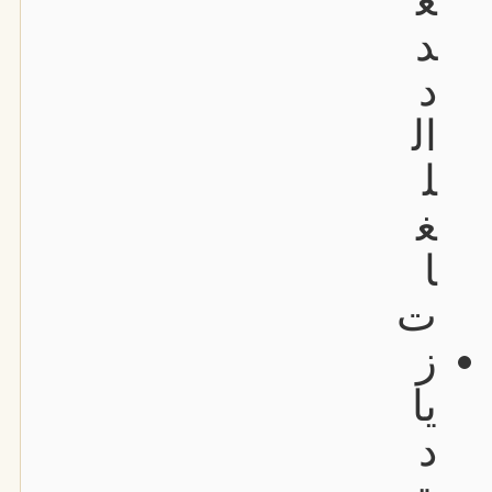
ع
د
د
ال
ل
غ
ا
ت
ز
يا
د