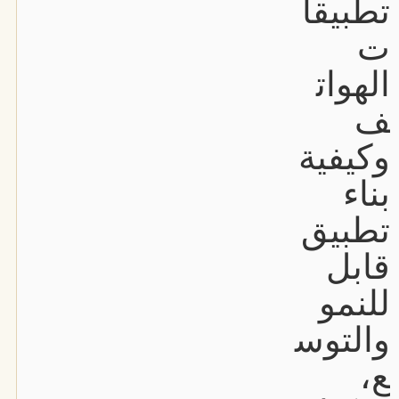
تطبيقا
ت
الهوات
ف
وكيفية
بناء
تطبيق
قابل
للنمو
والتوس
ع،