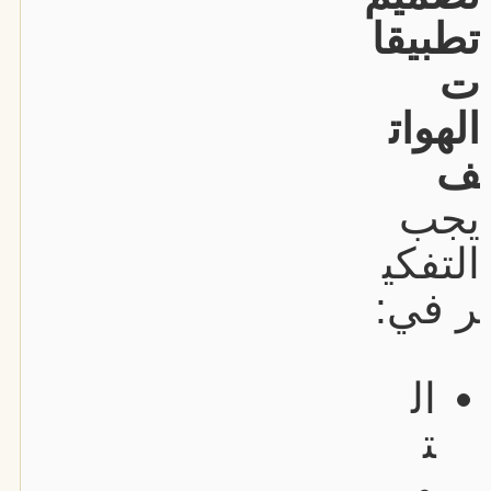
تطبيقا
ت
الهوات
ف
يجب
التفكي
ر في:
ال
ت
و