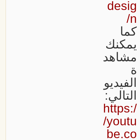
desig
n/
كما
يمكنك
مشاهد
ة
الفيديو
التالي:
https:/
/youtu
be.co