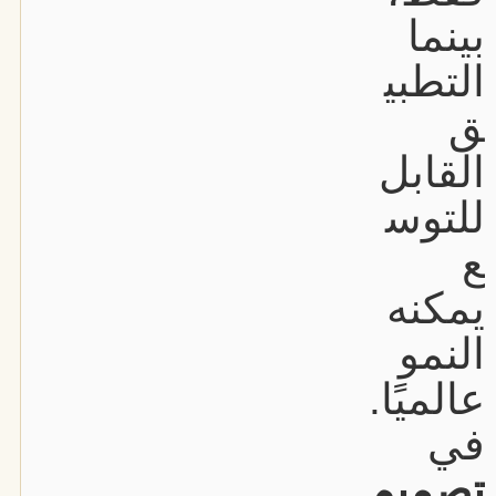
بينما
التطبي
ق
القابل
للتوس
ع
يمكنه
النمو
عالميًا.
في
تصميم