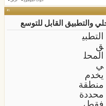
أدوات الموضوع
عرض
#1
لي والتطبيق القابل للتوسع
التطبي
ق
المحل
ي
يخدم
منطقة
محددة
فقط،