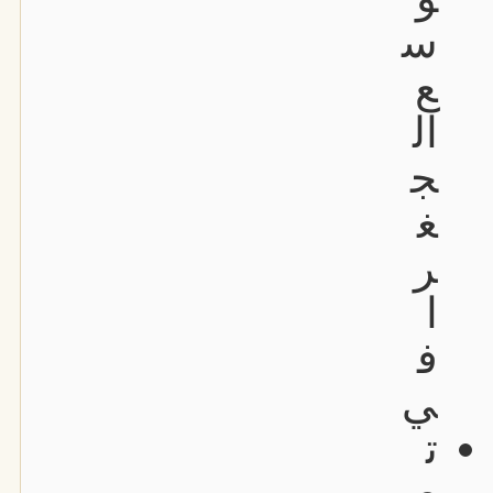
س
ع
ال
ج
غ
ر
ا
ف
ي
ت