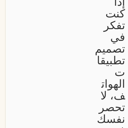
إذا
كنت
تفكر
في
تصميم
تطبيقا
ت
الهوات
ف، لا
تحصر
نفسك