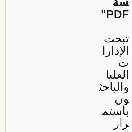
سة
PDF"
تبحث
الإدارا
ت
العليا
والباحث
ون
باستم
رار