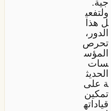
جية.
ولتفعي
ل هذا
الدور،
تحرص
المؤس
سات
الحديث
ة على
تمكين
قياداته