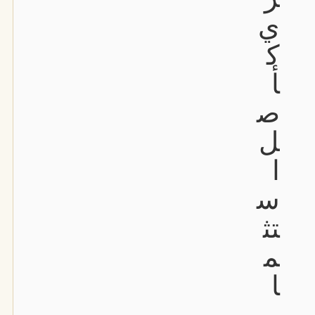
ي
ك
أ
ص
ل
ا
س
تث
م
ا
ر