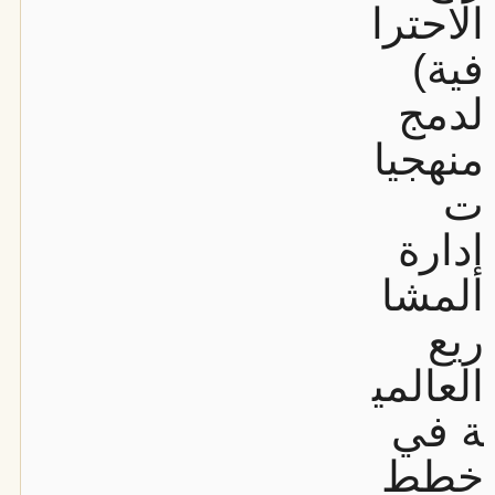
الاحترا
فية)
لدمج
منهجيا
ت
إدارة
المشا
ريع
العالمي
ة في
خطط