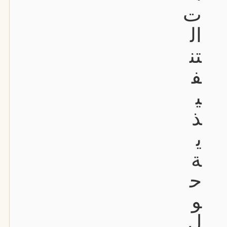
ت
ال
تن
ف
ي
ذ
ي
ة
ح
و
ل