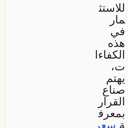
للاستث
مار
في
هذه
الكفاءا
ت،
يهتم
صناع
القرار
بمعرف
ة
سعر