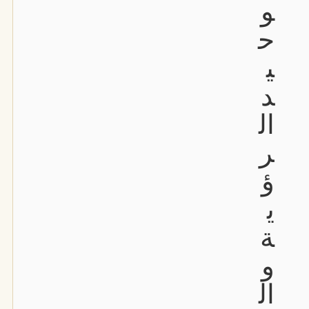
و
ح
ي
د
ال
ر
ؤ
ي
ة
و
ال