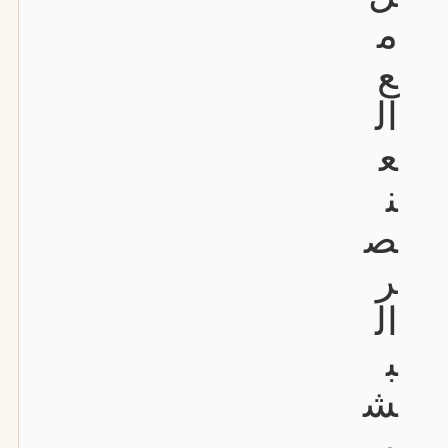
م
ع
ال
ع
ن
ص
ر
ال
ب
ش
ر