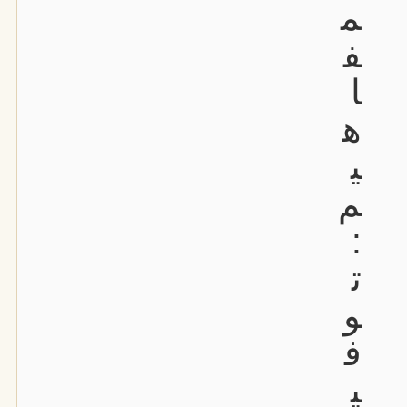
م
ف
ا
ه
ي
م
:
ت
و
ف
ي