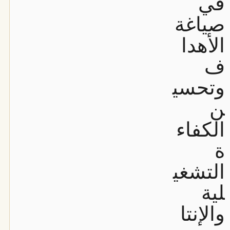
في
صياغة
الأهدا
ف
وتحسي
ن
الكفاء
ة
التشغي
لية
والإنتا