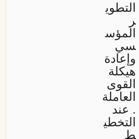
التطوي
ر
المؤس
سي
وإعادة
هيكلة
القوى
العاملة
. عند
التخطي
ط