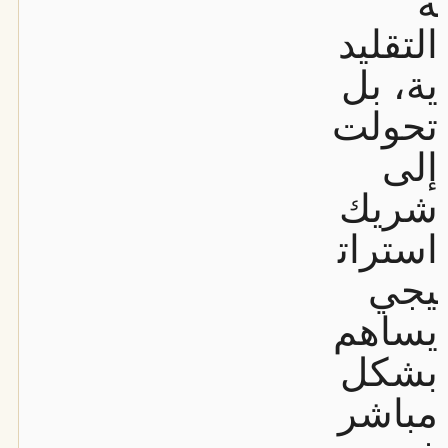
ة
التقليد
ية، بل
تحولت
إلى
شريك
استرات
يجي
يساهم
بشكل
مباشر