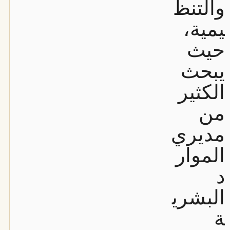
والتنظ
يمية،
حيث
يبحث
الكثير
من
مديري
الموار
د
البشري
ة