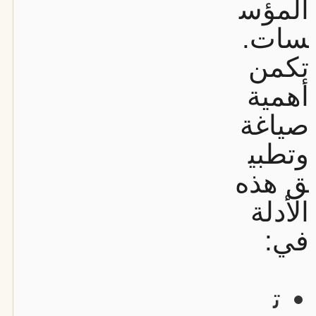
المؤس
سات.
تكمن
أهمية
صياغة
وتطبي
ق هذه
الأدلة
في:
ت