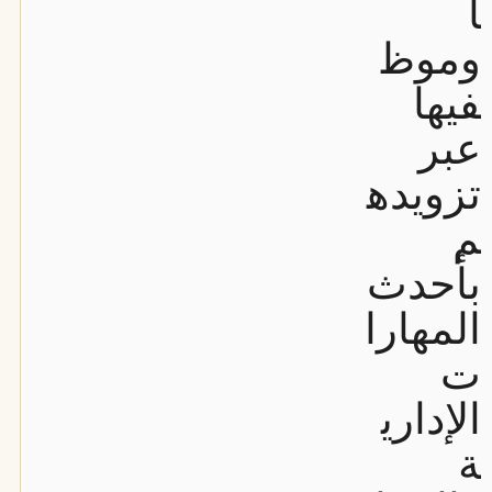
ا
وموظ
فيها
عبر
تزويده
م
بأحدث
المهارا
ت
الإداري
ة