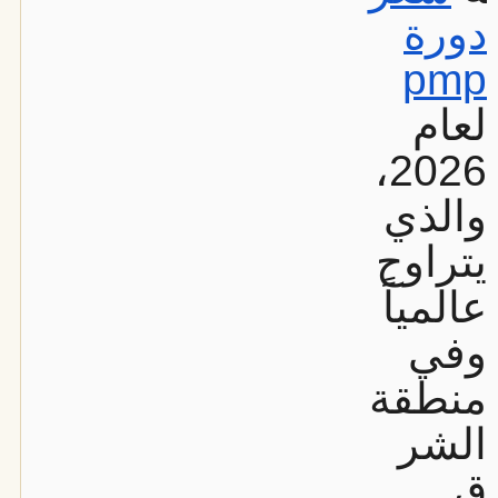
دورة
pmp
لعام
2026،
والذي
يتراوح
عالمياً
وفي
منطقة
الشر
ق