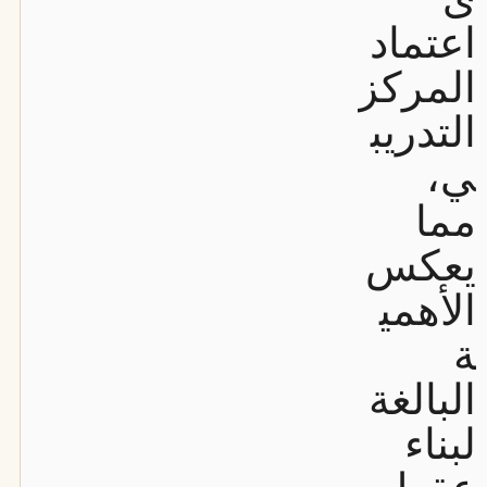
اعتماد
المركز
التدريب
ي،
مما
يعكس
الأهمي
ة
البالغة
لبناء