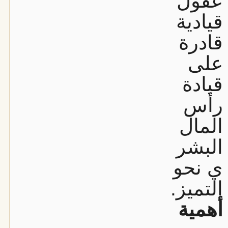
عقول
قيادية
قادرة
على
قيادة
رأس
المال
البشر
ي نحو
التميز.
أهمية