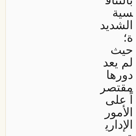
بالتناف
سية
الشديد
ة؛
حيث
لم يعد
دورها
مقتصر
اً على
الأمور
الإداري