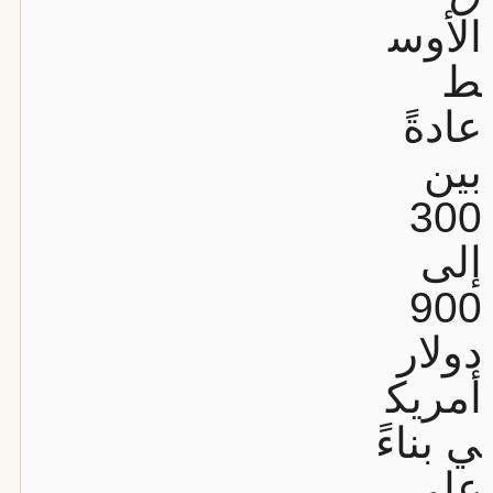
الأوس
ط
عادةً
بين
300
إلى
900
دولار
أمريك
ي بناءً
على