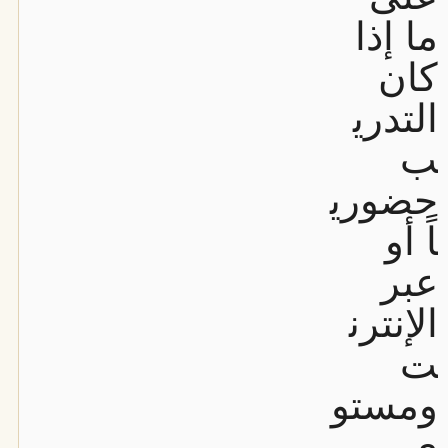
ما إذا
كان
التدري
ب
حضوري
اً أو
عبر
الإنترن
ت
ومستو
ى