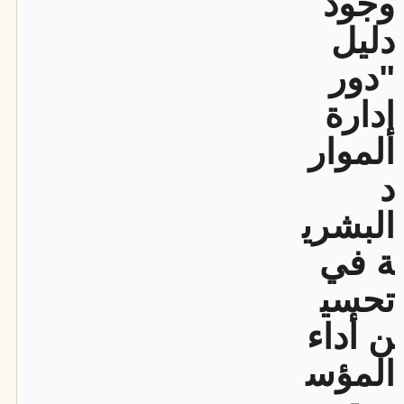
وجود
دليل
"دور
إدارة
الموار
د
البشري
ة في
تحسي
ن أداء
المؤس