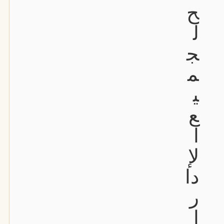
ح
ل
ج
م
ي
ع
ا
لإ
دا
ر
ا