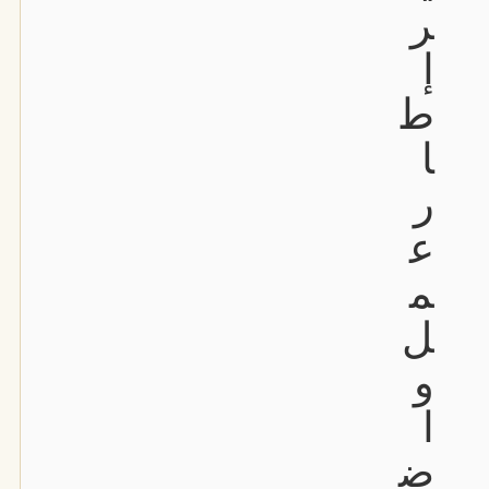
ر
إ
ط
ا
ر
ع
م
ل
و
ا
ض