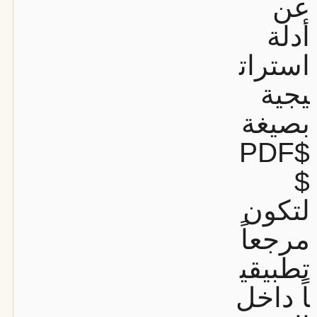
عن
أدلة
استرات
يجية
بصيغة
$PDF
$
لتكون
مرجعاً
تطبيقي
اً داخل