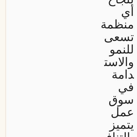
أي
منظمة
تسعى
للنمو
والاست
دامة
في
سوق
عمل
يتميز