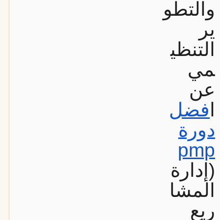
والتطو
ير
التنظي
مي
عن
ا
فضل
دورة
pmp
(إدارة
المشا
ريع