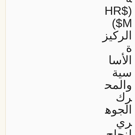
($HR
M$)
الركيز
ة
الأسا
سية
والمح
رك
الجوه
ري
لنجاح