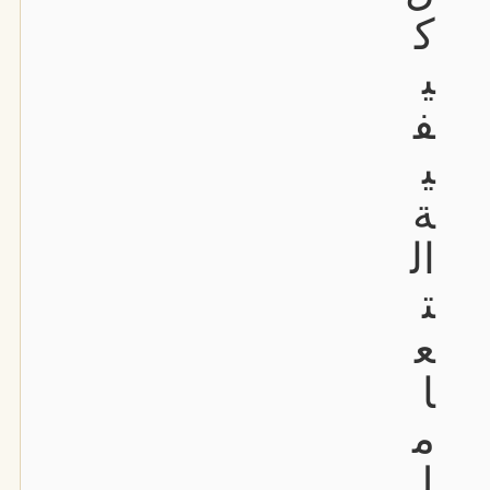
ك
ي
ف
ي
ة
ال
ت
ع
ا
م
ل