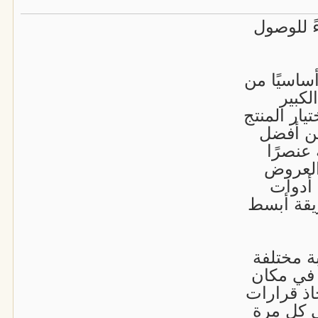
ً للوصول
أساسيًا من
لكبير
يار المنتج
عن أفضل
عنصرًا
العروض
 أدوات
يقة أبسط
ة مختلفة
 في مكان
اذ قرارات
 كل مرة