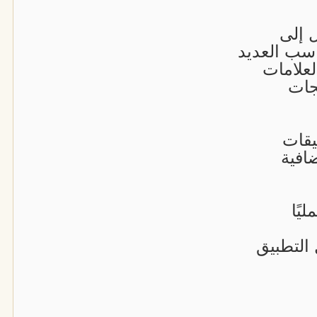
 إلى
اسب العديد
لعلامات
جات
يقات
افية
يًا
 التطبيق