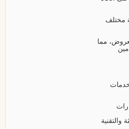
 مختلف
لعروض، مما
مين
خدمات
رات
 والتقنية