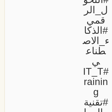
ل_الر
قمي
#الذكا
ء_الاص
طناع
ي
#IT_T
rainin
g
#تقنية