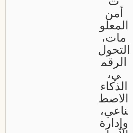
ت
أمن
المعلو
مات،
التحول
الرقم
ي،
الذكاء
الاصط
ناعي،
وإدارة