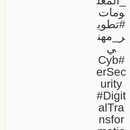
_المعل
ومات
#تطوي
ر_مهن
ي
#Cyb
erSec
urity
#Digit
alTra
nsfor