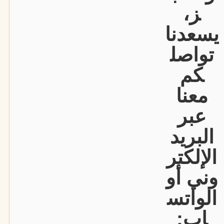
ز،
يسعدنا
تواصل
كم
معنا
عبر
البريد
الإلكتر
وني أو
الواتس
اب
: