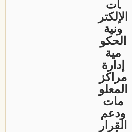
ات
الإلكتر
ونية
الحكو
مية
إدارة
مراكز
المعلو
مات
ودعم
القرار