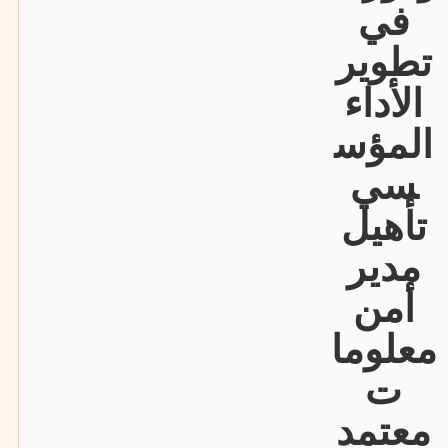
في
تطوير
الأداء
المؤس
سي
تأهيل
مدير
أمن
معلوما
ت
معتمد