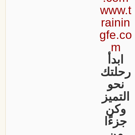
www.t
rainin
gfe.co
m
ابدأ
رحلتك
نحو
التميز
وكن
جزءًا
من