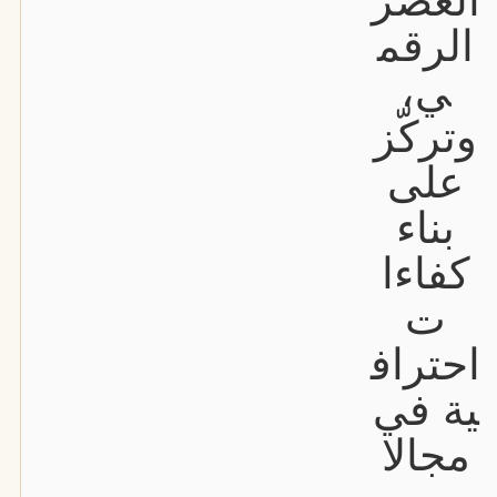
العصر
الرقم
ي،
وتركّز
على
بناء
كفاءا
ت
احتراف
ية في
مجالا