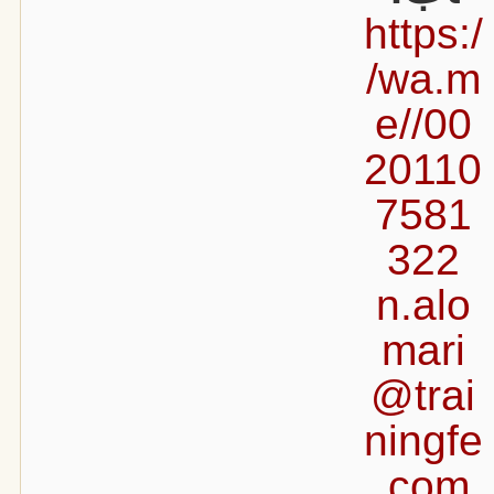
https:/
/wa.m
e//00
20110
7581
322
n.alo
mari
@trai
ningfe
.com