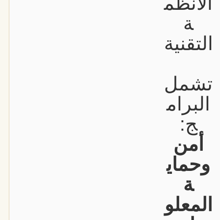
الأنظم
ة
التقنية
تشمل
البرام
ج:
أمن
وحماي
ة
المعلو