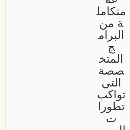
متكامل
ة من
البرام
ج
المتخ
صصة
التي
تواكب
تطورا
ت