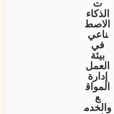
ت
الذكاء
الاصط
ناعي
في
بيئة
العمل
إدارة
المواق
ع
والخدم