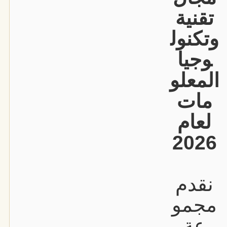
تقنية
وتكنول
وجيا
المعلو
مات
لعام
2026
نقدم
مجمو
عة