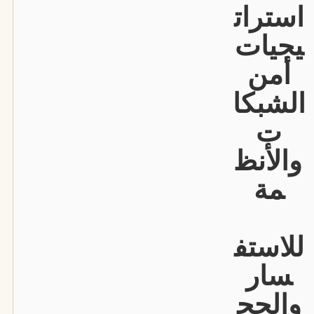
استرات
يجيات
أمن
الشبكا
ت
والأنظ
مة
للاستف
سار
والحج