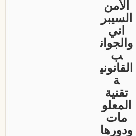
الأمن
السيبر
اني
والجوان
ب
القانوني
ة
تقنية
المعلو
مات
ودورها