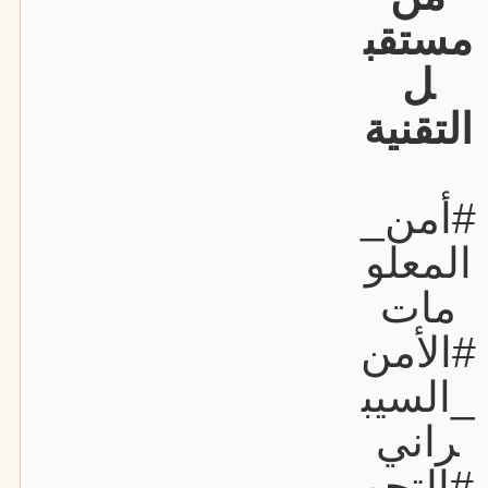
مستقب
ل
التقنية
#أمن_
المعلو
مات
#الأمن
_السيب
راني
#التحو