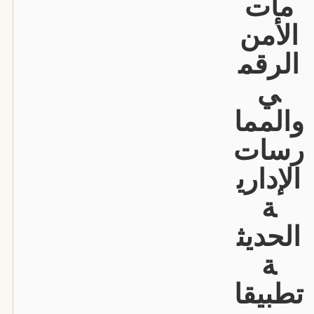
مات
الأمن
الرقم
ي
والمما
رسات
الإداري
ة
الحديث
ة
تطبيقا