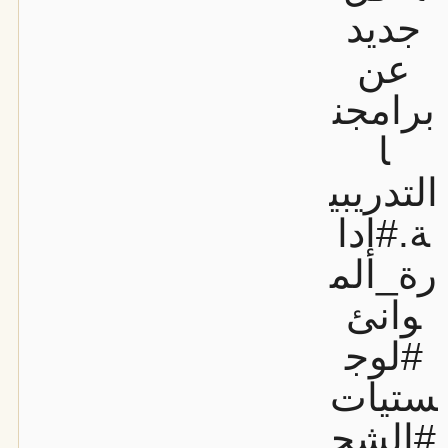
جديد
عن
برامجن
ا
التدريبي
ة.
#إدا
رة_الم
وانئ
#لوج
ستيات
#الشح