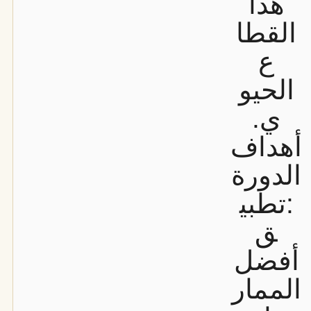
هذا
القطا
ع
الحيو
ي.
أهداف
الدورة
:
تطبي
ق
أفضل
الممار