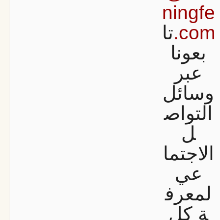
ningfe
.com
تا
بعونا
عبر
وسائل
التواص
ل
الاجتما
عي
لمعرف
ة كل