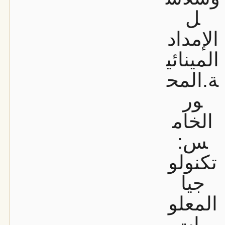
ل
الإمداد
المينائي
ة.
المح
ور
الخام
س:
تكنولو
جيا
المعلو
مات