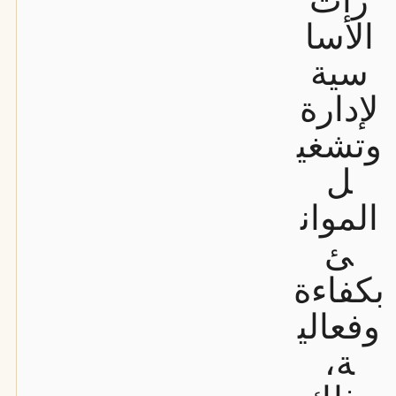
رات
الأسا
سية
لإدارة
وتشغي
ل
الموان
ئ
بكفاءة
وفعالي
ة،