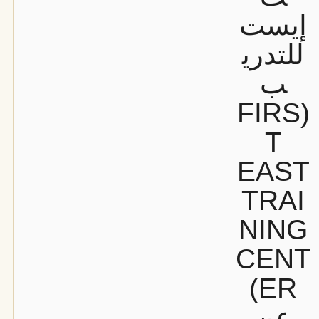
إيست
للتدري
ب
(FIRS
T
EAST
TRAI
NING
CENT
ER)
عن