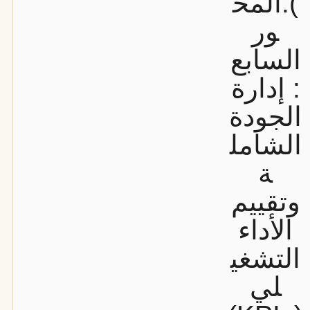
).
المح
ور
السابع
: إدارة
الجودة
الشامل
ة
وتقييم
الأداء
التشغي
لي