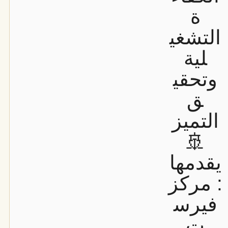
ة
التشغي
لية
وتحقي
ق
التميز
🚢
يقدمها
: مركز
فيرس
ت