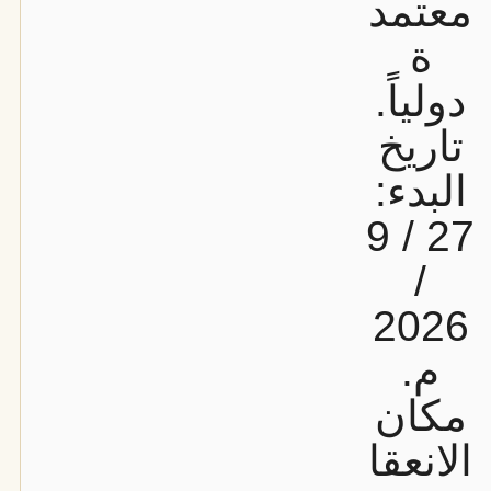
معتمد
ة
دولياً.
تاريخ
البدء:
27 / 9
/
2026
م.
مكان
الانعقا