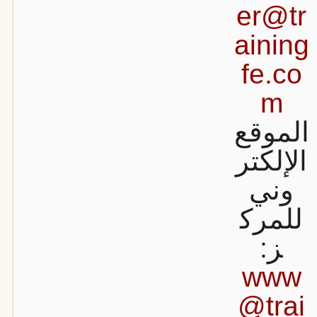
er@tr
aining
fe.co
m
الموقع
الإلكتر
وني
للمرك
ز:
www
@trai