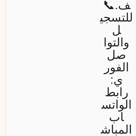
ف.
📞
للتسجي
ل
والتوا
صل
الفور
ي:
رابط
الواتس
اب
المباش