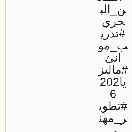
ن_الب
حري
#تدري
ب_مو
انئ
#ماليز
يا202
6
#تطوي
ر_مهن
ي