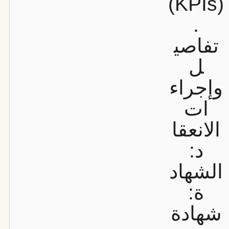
(KPIs)
.
تفاصي
ل
وإجراء
ات
الانعقا
د:
الشهاد
ة:
شهادة