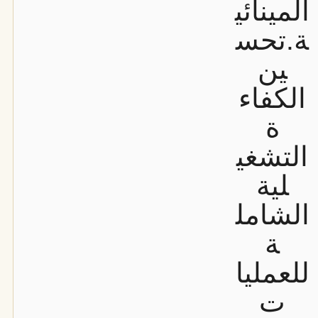
المينائي
ة.
تحس
ين
الكفاء
ة
التشغي
لية
الشامل
ة
للعمليا
ت