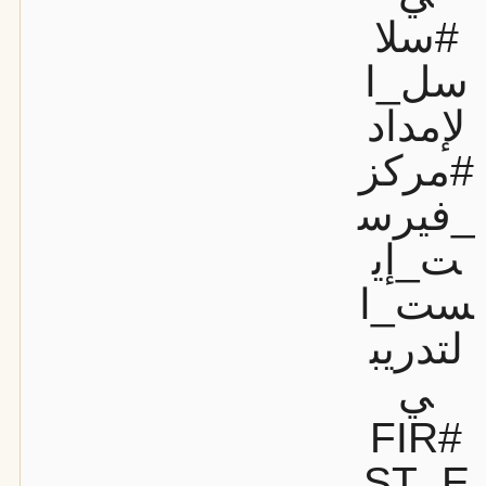
#سلا
سل_ا
لإمداد
#مركز
_فيرس
ت_إي
ست_ا
لتدريب
ي
#FIR
ST_E