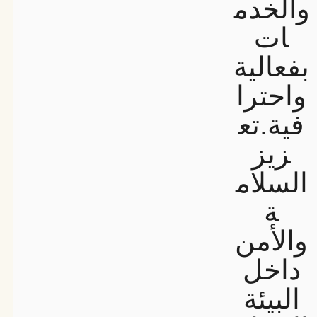
والخدم
ات
بفعالية
واحترا
فية.
تع
زيز
السلام
ة
والأمن
داخل
البيئة