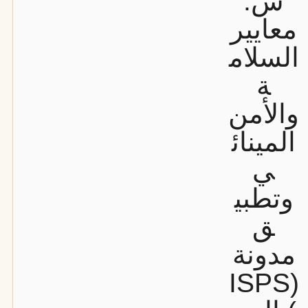
س:
معايير
السلام
ة
والأمن
المينائ
ي
وتطبي
ق
مدونة
(ISPS