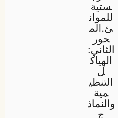
ستية
للموان
ئ.
الم
حور
الثاني:
الهياك
ل
التنظي
مية
والنماذ
ج