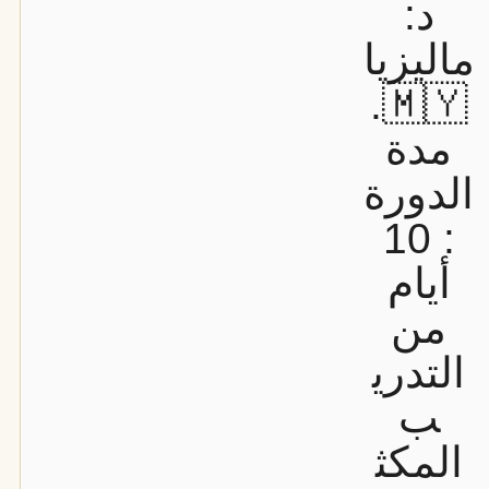
د:
ماليزيا
🇲🇾.
مدة
الدورة
: 10
أيام
من
التدري
ب
المكث