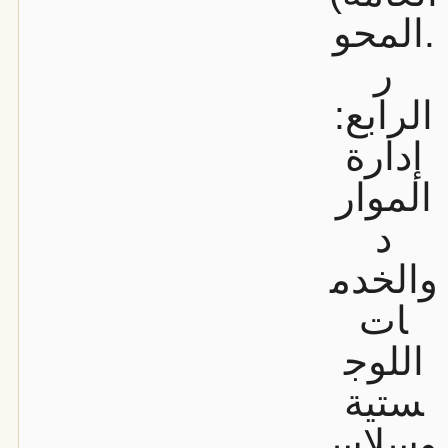
.
المحو
ر
الرابع:
إدارة
الموار
د
والخدم
ات
اللوج
ستية
وسلاس