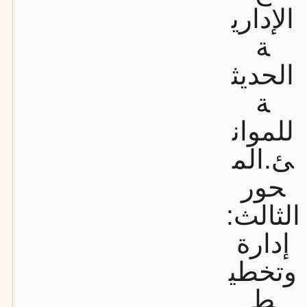
الإداري
ة
الحديث
ة
للموان
ئ.
الم
حور
الثالث:
إدارة
وتخطي
ط