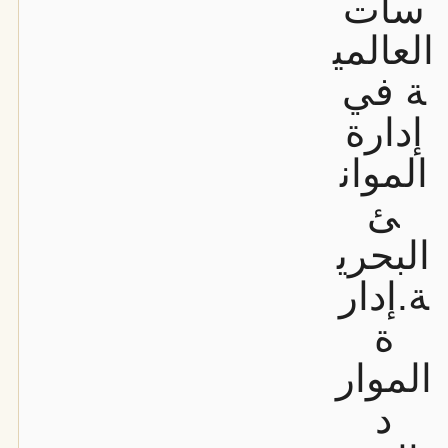
سات
العالمي
ة في
إدارة
الموان
ئ
البحري
ة.
إدار
ة
الموار
د