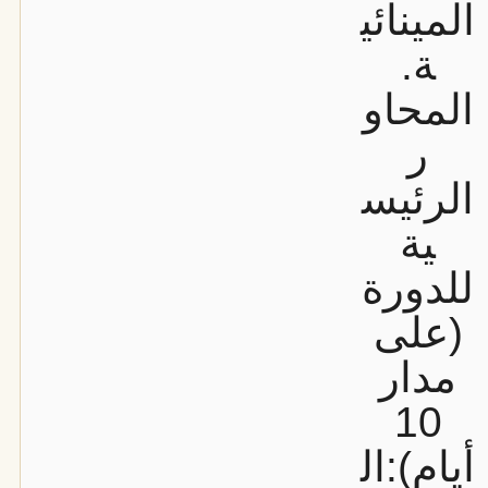
المينائي
ة.
المحاو
ر
الرئيس
ية
للدورة
(على
مدار
10
أيام):
ال