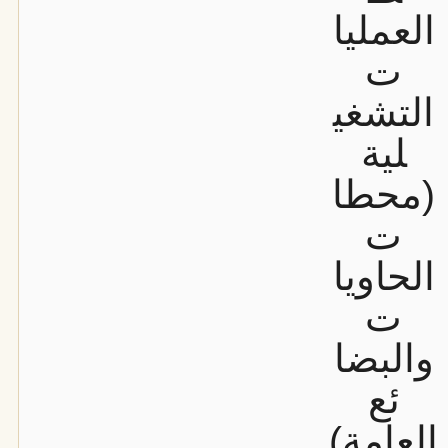
العمليا
ت
التشغي
لية
(محطا
ت
الحاويا
ت
والبضا
ئع
العامة)