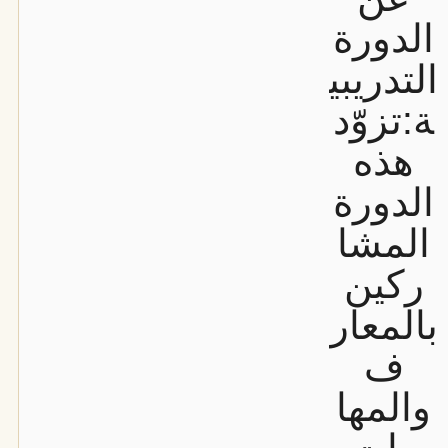
الدورة
التدريبي
ة:
تزوّد
هذه
الدورة
المشا
ركين
بالمعار
ف
والمها