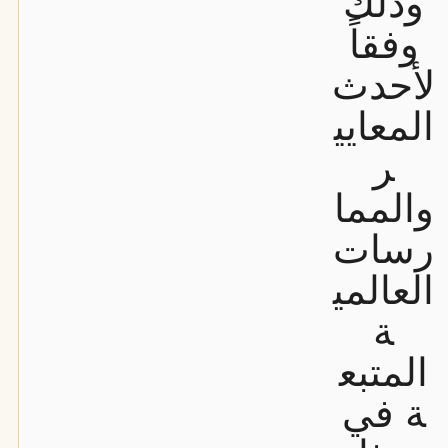
وذلك
وفقاً
لأحدث
المعايي
ر
والمما
رسات
العالمي
ة
المتبع
ة في