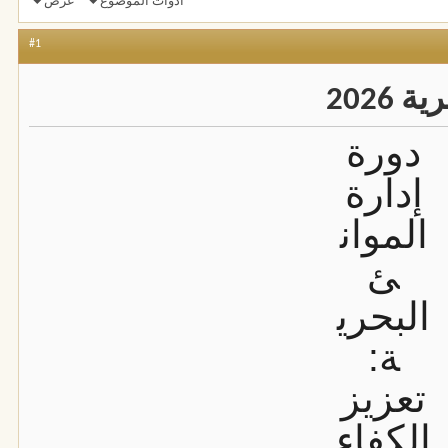
أدوات الموضوع
عرض
#1
2026
دورة
إدارة
الموان
ئ
البحري
ة:
تعزيز
الكفاء