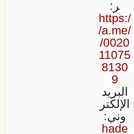
ر:
https:/
/a.me/
/0020
11075
8130
9
البريد
الإلكتر
وني:
hade