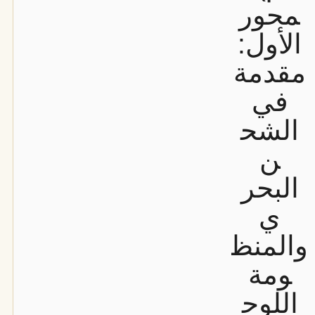
محور
الأول:
مقدمة
في
الشح
ن
البحر
ي
والمنظ
ومة
اللوج