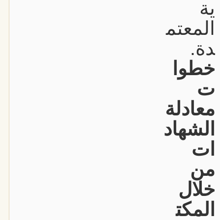
ية
المعتم
دة.
خطوا
ت
معادلة
الشهاد
ات
من
خلال
المكت