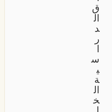
ق
ال
د
ر
ا
س
ي
ة
ال
خ
ا