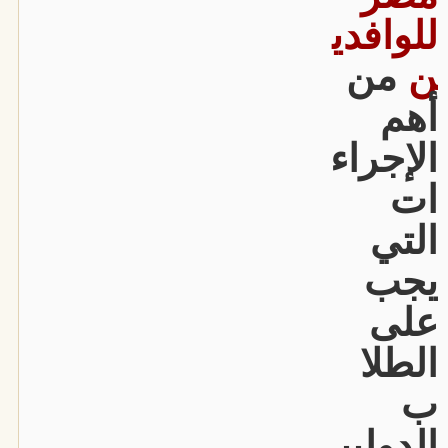
للوافدي
ن
من
أهم
الإجراء
ات
التي
يجب
على
الطلا
ب
الدوليي