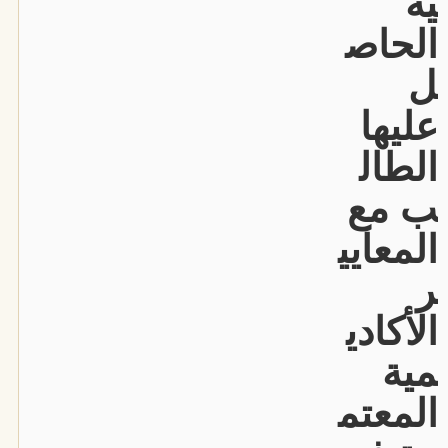
ية
الحاص
ل
عليها
الطال
ب مع
المعايي
ر
الأكادي
مية
المعتم