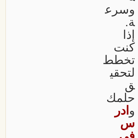
وسرع
ة.
إذا
كنت
تخطط
لتحقي
ق
حلمك
و
ادر
س
في