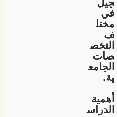
جيل
في
مختل
ف
التخص
صات
الجامع
ية.
أهمية
الدراس