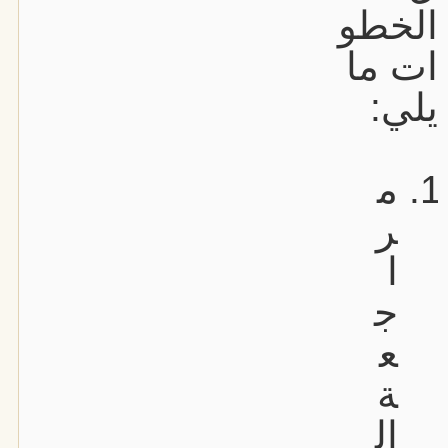
الخطو
ات ما
يلي:
م
ر
ا
ج
ع
ة
ال