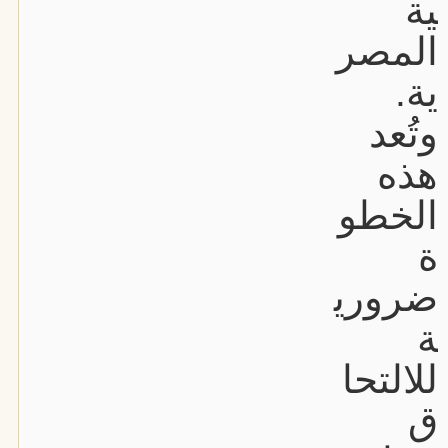
ية
المصر
ية.
وتُعد
هذه
الخطو
ة
ضروري
ة
للالتحا
ق