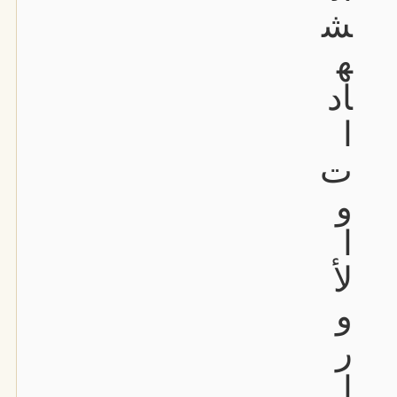
ش
ه
اد
ا
ت
و
ا
لأ
و
ر
ا