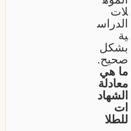
لات
الدراس
ية
بشكل
صحيح.
ما هي
معادلة
الشهاد
ات
للطلا