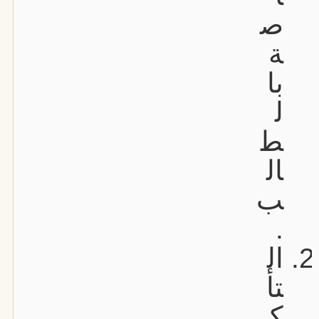
ص
ة
با
ل
ط
ال
ب
.
ال
تأ
ك