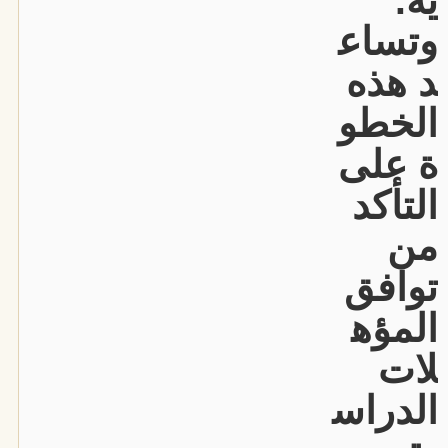
ية.
وتساع
د هذه
الخطو
ة على
التأكد
من
توافق
المؤه
لات
الدراس