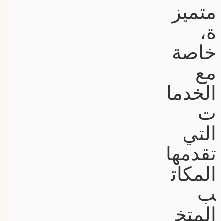
متميز
ة،
خاصة
مع
الخدما
ت
التي
تقدمها
المكات
ب
المتخ