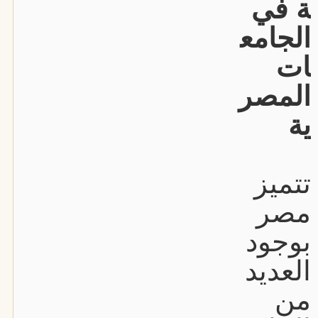
ة في
الجامع
ات
المصر
ية
تتميز
مصر
بوجود
العديد
من