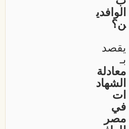
ب
الوافدي
ن؟
يقصد
بـ
معادلة
الشهاد
ات
في
مصر