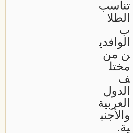
تناسب
الطلا
ب
الوافدي
ن من
مختل
ف
الدول
العربية
والأجنب
ية.