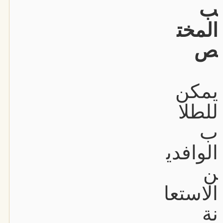
ب
المخت
ص
يمكن
للطلا
ب
الوافدي
ن
الاستعا
نة