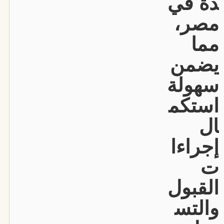
دة في
مصر،
مما
يضمن
سهولة
استكم
ال
إجراءا
ت
القبول
والتس