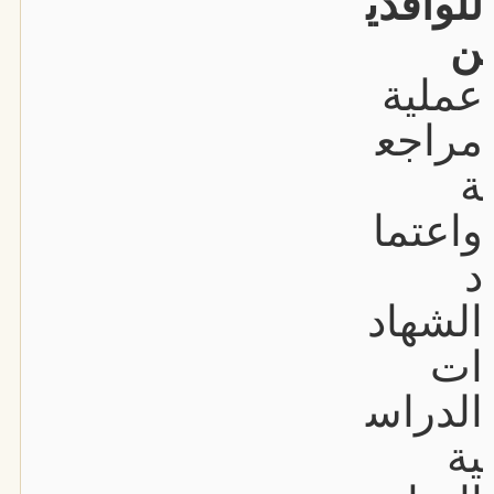
للوافدي
ن
عملية
مراجع
ة
واعتما
د
الشهاد
ات
الدراس
ية