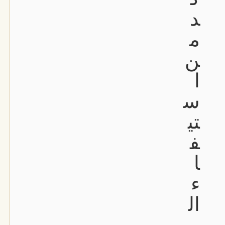
د
م
ن
ا
س
تي
ف
ا
ء
ال
م