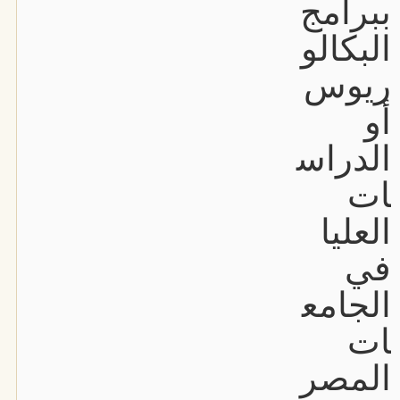
ببرامج
البكالو
ريوس
أو
الدراس
ات
العليا
في
الجامع
ات
المصر