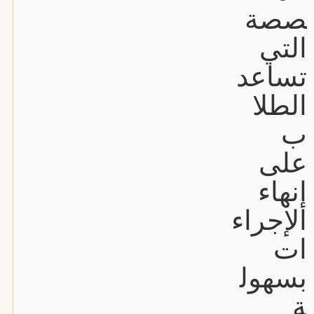
صصة
التي
تساعد
الطلا
ب
على
إنهاء
الإجراء
ات
بسهول
ة