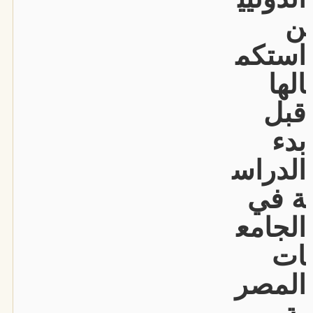
ن
استكم
الها
قبل
بدء
الدراس
ة في
الجامع
ات
المصر