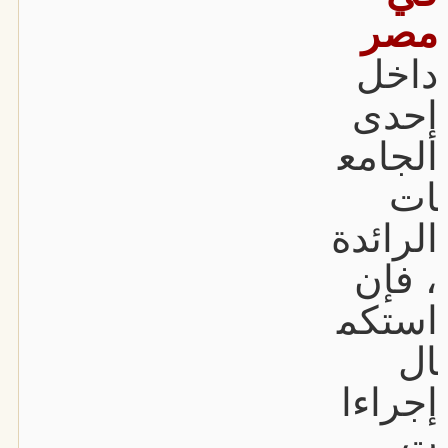
مصر
داخل
إحدى
الجامع
ات
الرائدة
، فإن
استكم
ال
إجراءا
ت