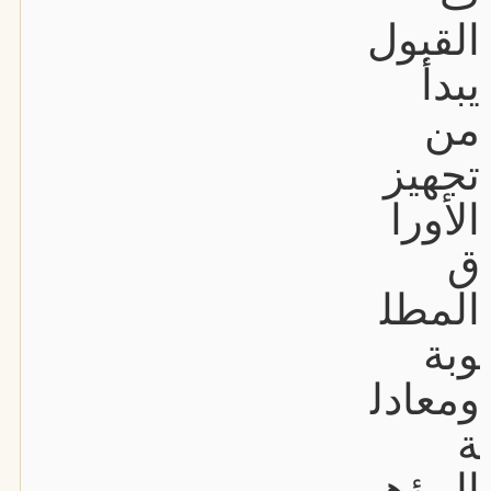
القبول
يبدأ
من
تجهيز
الأورا
ق
المطل
وبة
ومعادل
ة
المؤه