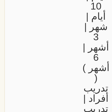
10
أيام |
شهر |
3
أشهر |
6
أشهر )
(
تدريب
أفراد |
تدريب