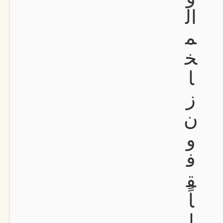
ال
م
خ
ا
ز
ن
و
ف
ق
اً
ل