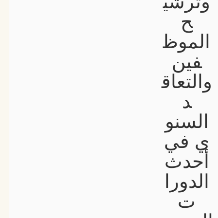
وترشي
ح
الموظ
فين
والتعاق
د
السنو
ي في
أحدث
الدورا
ت