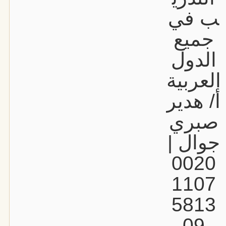
ب في
جميع
الدول
العربية
أ/ هدير
صبري
جوال |
0020
1107
5813
09