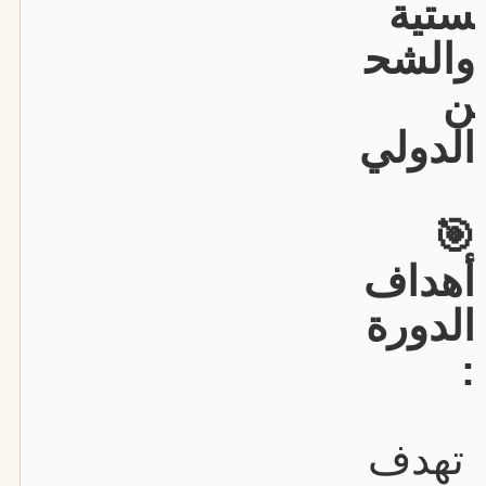
ستية
والشح
ن
الدولي
🎯
أهداف
الدورة
:
تهدف