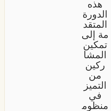
هذه
الدورة
المتقد
مة إلى
تمكين
المشا
ركين
من
التميز
في
منظوم