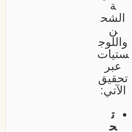
ة
الشح
ن
واللوج
ستيات
عبر
تحقيق
الآتي:
ت
ح