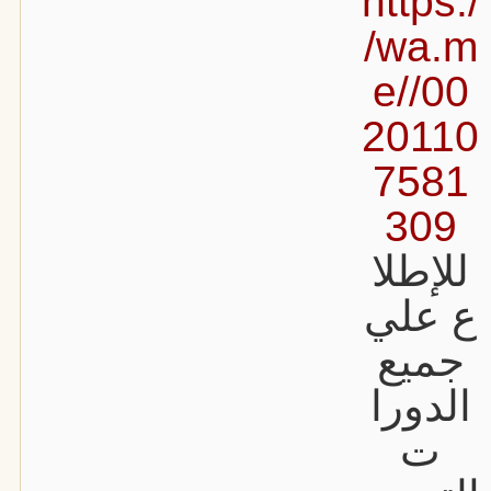
https:/
/wa.m
e//00
20110
7581
309
للإطلا
ع علي
جميع
الدورا
ت