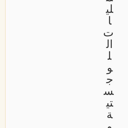
لي
ا
ت
ال
ل
و
ج
س
تي
ة
و