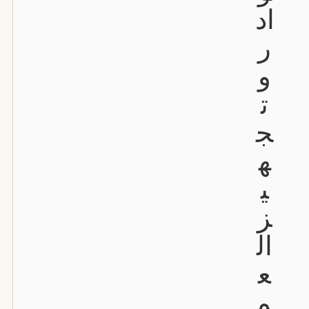
اد
ر
و
ت
ج
ه
ي
ز
ال
ع
م