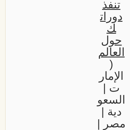
تنفذ
دورات
ك
حول
العالم
(
الإمار
ت |
السعو
دية |
مصر |