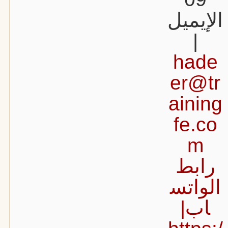
الإيميل
|
hade
er@tr
aining
fe.co
m
رابط
الواتس
اب|