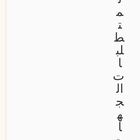
م
ت
ط
لب
ا
ت
ال
ج
ه
ا
ت