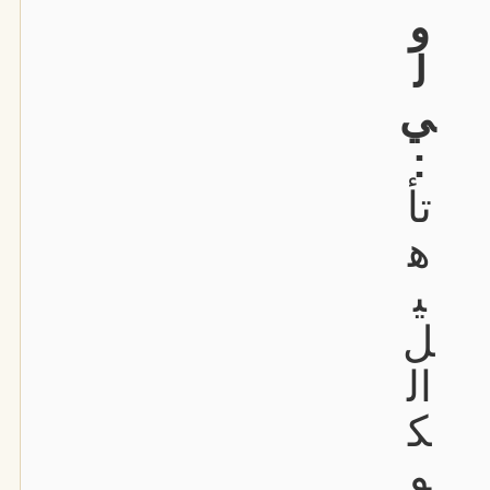
و
ل
ي
:
تأ
ه
ي
ل
ال
ك
و