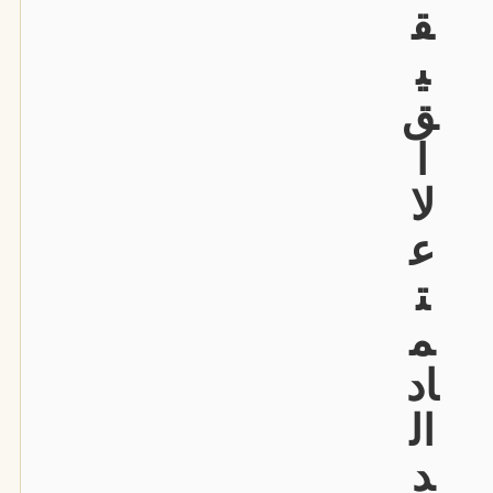
ق
ي
ق
ا
لا
ع
ت
م
اد
ال
د