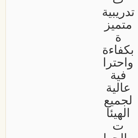
تدريبية
متميز
ة
بكفاءة
واحترا
فية
عالية
لجميع
الهيئا
ت