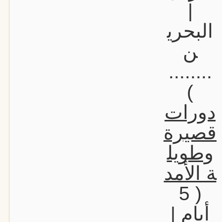
|
البحري
ن
........
)
دورات
قصيرة
وطويل
ة الأمد
( 5
أيام |