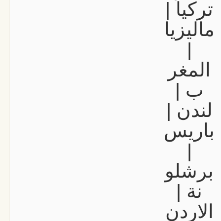
تركيا |
ماليزيا
|
المغر
ب |
لندن |
باريس
|
برشلو
نة |
الاردن