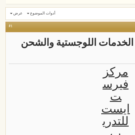
أدوات الموضوع
عرض
#1
ة الخدمات اللوجستية والشحن
مركز
فيرس
ت
ايست
للتدري
ب