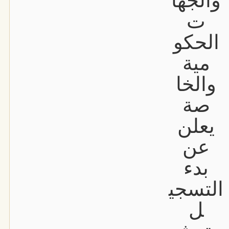
والجها
ت
الحكو
مية
والخا
صة
يعلن
عن
بدء
التسجي
ل