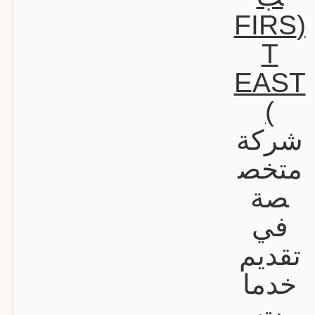
(FIRS
T
EAST
)
شركة
متخص
صة
في
تقديم
خدما
ت