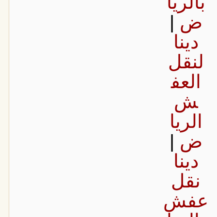
بالريا
ض
|
دينا
لنقل
العف
ش
الريا
ض
|
دينا
نقل
عفش