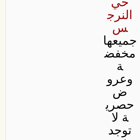
حي
النرج
س
جميعها
مخفض
ة
وعرو
ض
حصري
ة لا
توجد