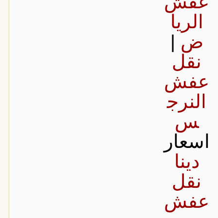
عفش
الريا
ض
|
نقل
عفش
النرج
س
اسعار
دينا
نقل
عفش