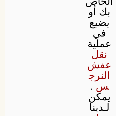
الخاص
بك أو
يضيع
في
عملية
نقل
عفش
النرج
س
.
يمكن
لـدينا