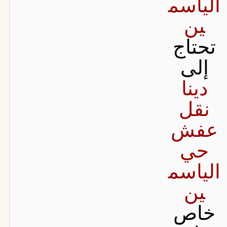
الياسم
ين
تحتاج
إلى
دينا
نقل
عفش
حي
الياسم
ين
خاص