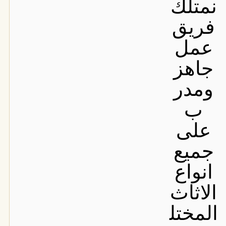
نمتلك
فريق
عمل
جاهز
ومدر
ب
على
جميع
انواع
الاثاث
المختل