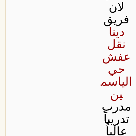
لان
فريق
دينا
نقل
عفش
حي
الياسم
ين
مدرب
تدريباً
عالياً