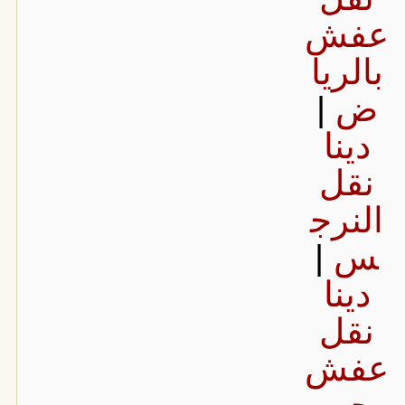
عفش
بالريا
ض
|
دينا
نقل
النرج
س
|
دينا
نقل
عفش
حى