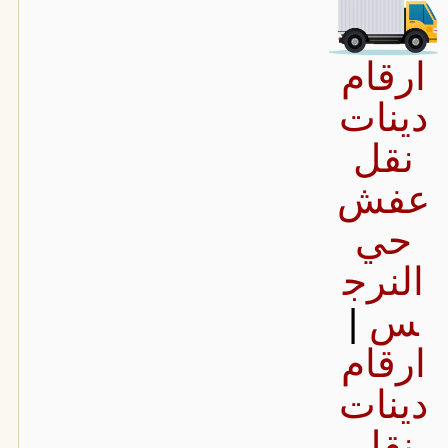
ارقام
دينات
نقل
عفش
حي
النرج
س
|
ارقام
دينات
نقل