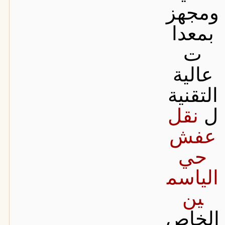
ومجهز
بمعدا
ت
عالية
التقنية
ل
نقل
عفش
حي
الياسم
ين
الخاص