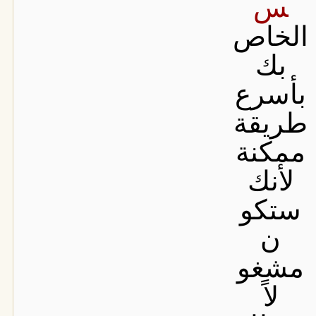
س
الخاص
بك
بأسرع
طريقة
ممكنة
لأنك
ستكو
ن
مشغو
لاً