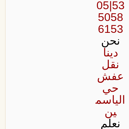
53|05
5058
6153
نحن
دينا
نقل
عفش
حي
الياسم
ين
نعلم