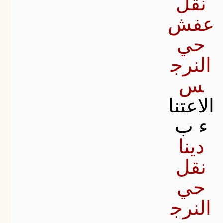
نقل
عفش
حي
النرج
س
الاعتنا
ء ب
دينا
نقل
حي
النرج