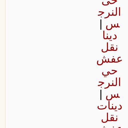
النرج
س
|
دينا
نقل
عفش
حي
النرج
س
|
دينات
نقل