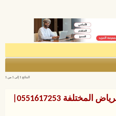
النتائج 1 إلى 1 من 1
دينات مميزة بجميع احياء الرياض المختلفة 0551617253|