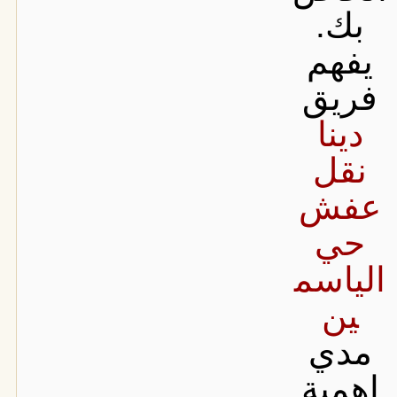
بك.
يفهم
فريق
دينا
نقل
عفش
حي
الياسم
ين
مدي
اهمية