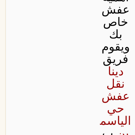
عفش
خاص
بك
ويقوم
فريق
دينا
نقل
عفش
حي
الياسم
ين
ب