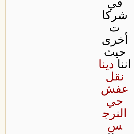
في
شركا
ت
أخرى
حيث
اننا
دينا
نقل
عفش
حي
النرج
س