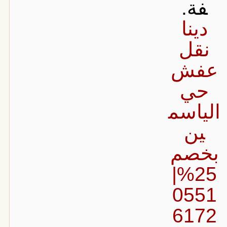
فة.
دينا
نقل
عفش
حي
الياسم
ين
بخصم
25%|
0551
6172