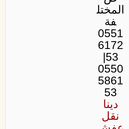
المختل
فة
0551
6172
53|
0550
5861
53
دينا
نقل
عفش