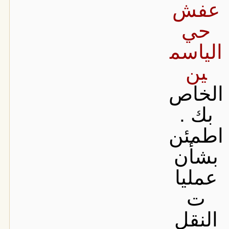
عفش
حي
الياسم
ين
الخاص
بك .
اطمئن
بشأن
عمليا
ت
النقل