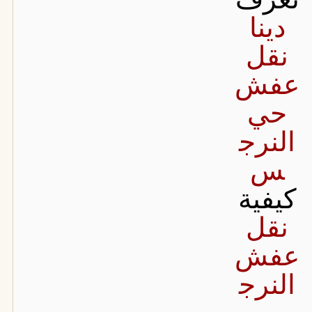
دينا
نقل
عفش
حي
النرج
س
كيفية
نقل
عفش
النرج