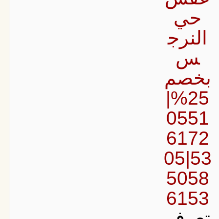
حي
النرج
س
بخصم
25%|
0551
6172
53|05
5058
6153
تعرف