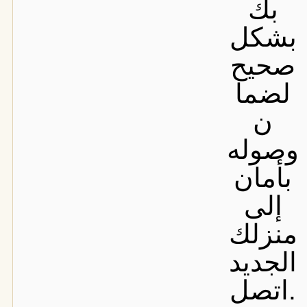
بك
بشكل
صحيح
لضما
ن
وصوله
بأمان
إلى
منزلك
الجديد
.اتصل