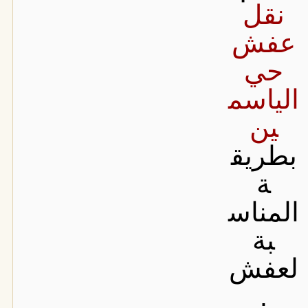
نقل
عفش
حي
الياسم
ين
بطريق
ة
المناس
بة
لعفش
.