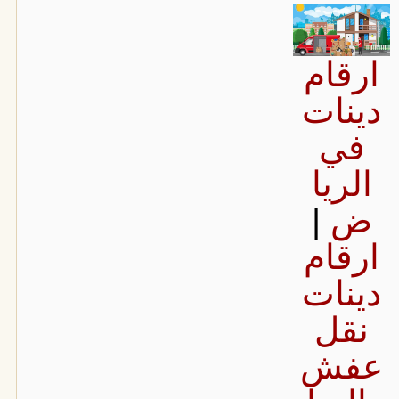
ارقام
دينات
في
الريا
ض
|
ارقام
دينات
نقل
عفش