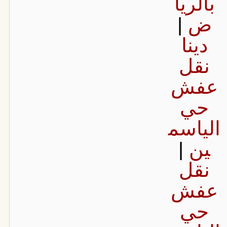
بالريا
ض
|
دينا
نقل
عفش
حي
الياسم
ين
|
نقل
عفش
حي