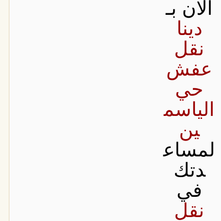
الان بـ
دينا
نقل
عفش
حي
الياسم
ين
لمساع
دتك
في
نقل