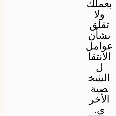
بعملك
ولا
تقلق
بشأن
عوامل
الانتقا
ل
الشخ
صية
الأخر
ى.