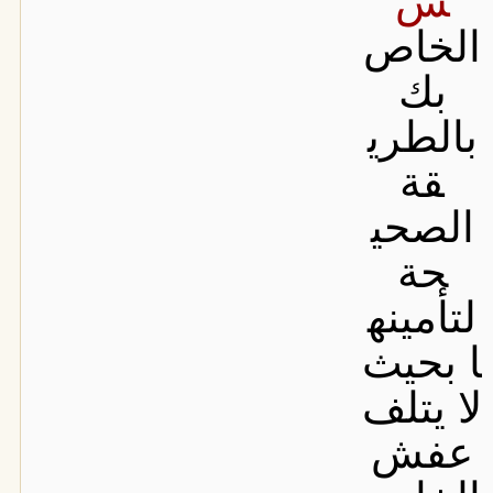
س
الخاص
بك
بالطري
قة
الصحي
حة
لتأمينه
ا بحيث
لا يتلف
عفش