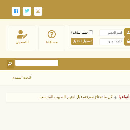
حفظ البيانات؟
مساعدة
التسجيل
البحث المتقدم
نواعها
كل ما تحتاج معرفته قبل اختيار الطبيب المناسب.