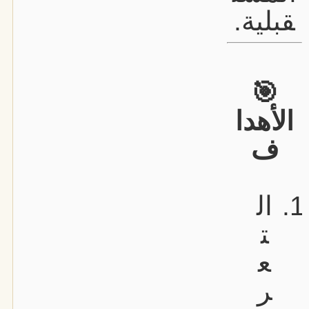
قبلية.
🎯
الأهدا
ف
ال
ت
ع
ر