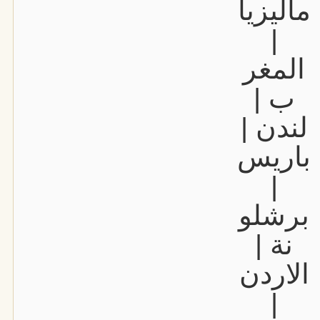
ماليزيا
|
المغر
ب |
لندن |
باريس
|
برشلو
نة |
الاردن
|