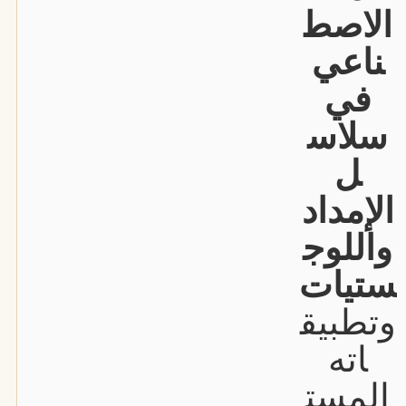
الاصط
ناعي
في
سلاس
ل
الإمداد
واللوج
ستيات
وتطبيق
اته
المست