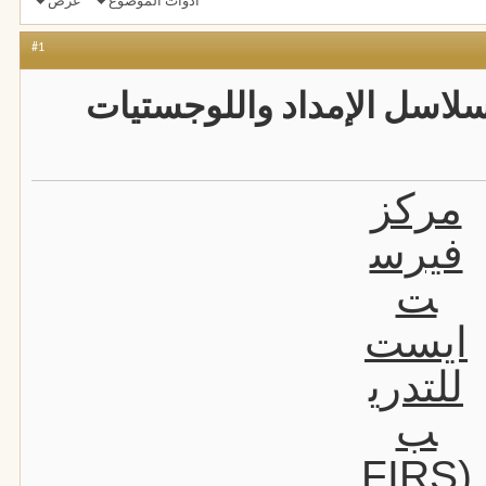
أدوات الموضوع
عرض
#1
لاسل الإمداد واللوجستيات
مركز
فيرس
ت
ايست
للتدري
ب
(FIRS