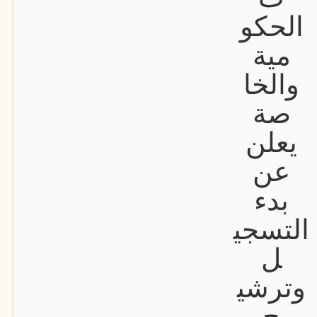
الحكو
مية
والخا
صة
يعلن
عن
بدء
التسجي
ل
وترشي
ح