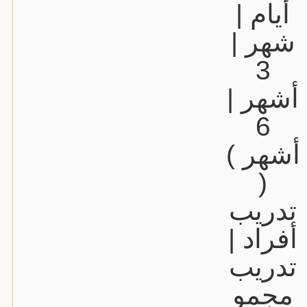
أيام |
شهر |
3
أشهر |
6
أشهر )
(
تدريب
أفراد |
تدريب
مجمو