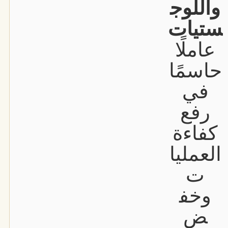
واللوج
ستيات
عاملًا
حاسمًا
في
رفع
كفاءة
العمليا
ت
وخف
ض