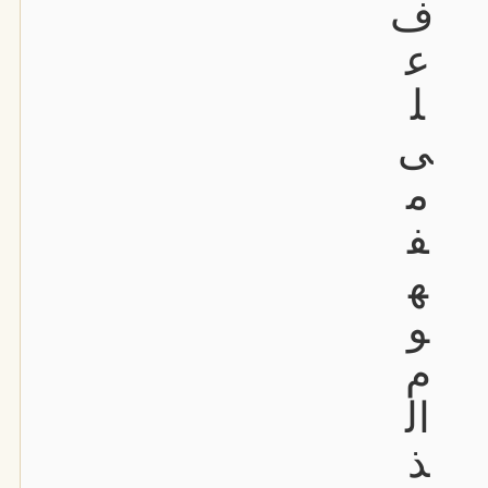
ف
ع
ل
ى
م
ف
ه
و
م
ال
ذ