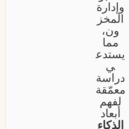
وإدارة
المخز
ون،
مما
يستدع
ي
دراسة
معمّقة
لفهم
أبعاد
الذكاء