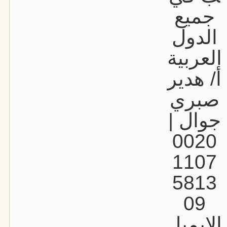
جميع
الدول
العربية
أ/ هدير
صبري
جوال |
0020
1107
5813
09
الإيميل