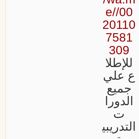
e//00
20110
7581
309
للإطلا
ع علي
جميع
الدورا
ت
التدريبي