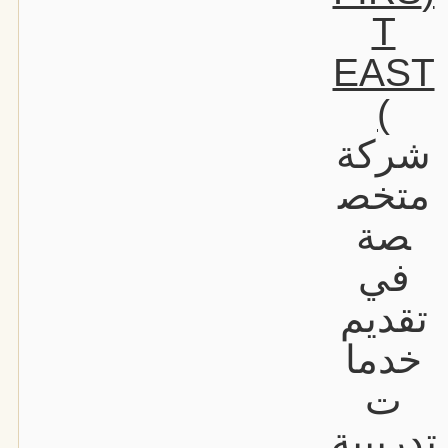
T
EAST
)
شركة
متخص
صة
في
تقديم
خدما
ت
تدريبية