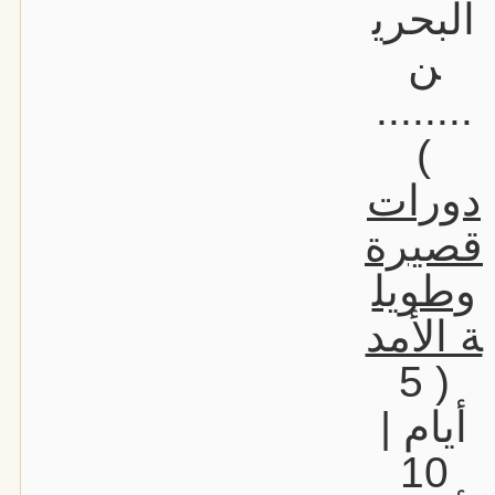
البحري
ن
........
)
دورات
قصيرة
وطويل
ة الأمد
( 5
أيام |
10