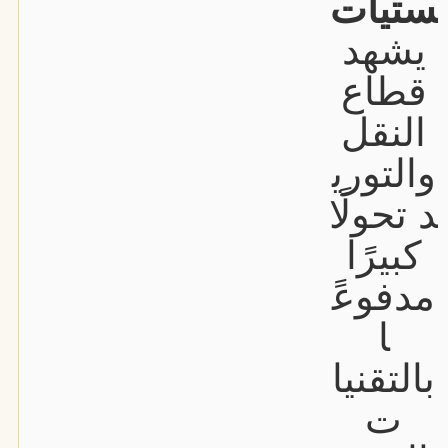
ستيات
يشهد
قطاع
النقل
والتوري
د تحولًا
كبيرًا
مدفوعً
ا
بالتقنيا
ت