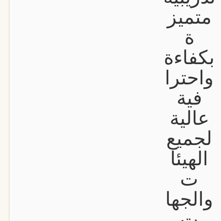
متميز
ة
بكفاءة
واحترا
فية
عالية
لجميع
الهيئا
ت
والجها
ت