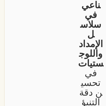
ناعي
في
سلاس
ل
الإمداد
واللوج
ستيات
في
تحسي
ن دقة
التنبؤ