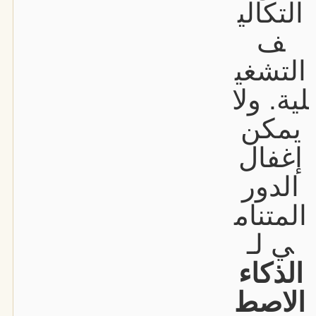
التكالي
ف
التشغي
لية. ولا
يمكن
إغفال
الدور
المتنام
ي لـ
الذكاء
الاصط