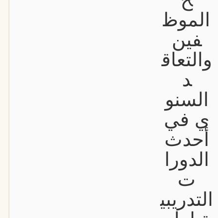
الموظ
فين
والتعاق
د
السنو
ي في
أحدث
الدورا
ت
التدريبي