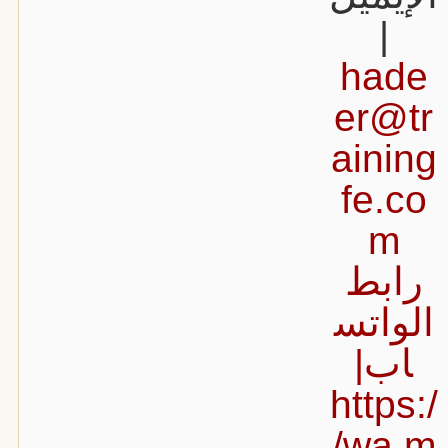
|
hade
er@tr
aining
fe.co
m
رابط
الواتس
اب|
https:/
/wa.m