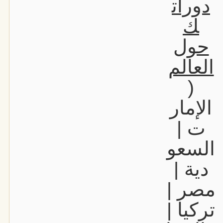
دورات
ك
حول
العالم
(
الإمار
ت |
السعو
دية |
مصر |
تركيا |