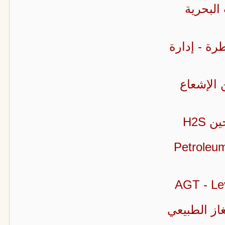
البحرية
طرة - إدارة
 الإشعاع
H2S
نئ البترولية Petroleum Port
غاز الطبيعي