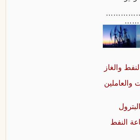
…………
……
نفط والغاز
 والعاملين
لبترول
اعة النفط