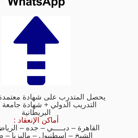
يحصل المتدرب على شهادة معتمدة
التدريب الدولي + شهادة جامعة 
البريطانية
أماكن الإنعقاد :
القاهرة – دبـــــي – جده – الري
الشيخ – اسطنبول – ماليزيا – ط