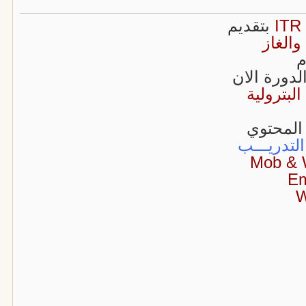
بتقديم
الغاز
م
لدورة الان
لبترولية
 المحتوي
التدريـــب
Mob & 
Em
W