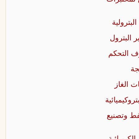
لبترولية
ر البترول
ف التحكم
جة
ت الغاز
روكيميائية
نفط وتصنيع
الكيميائية