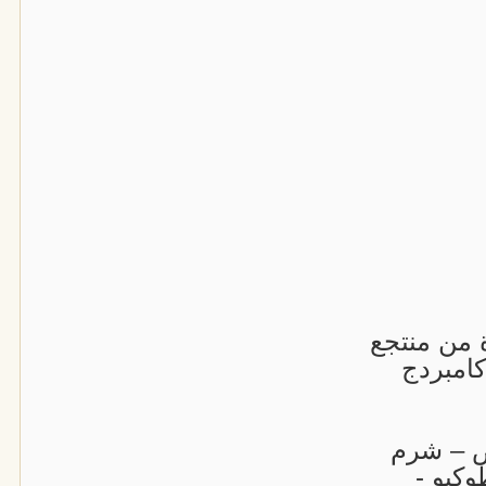
 من منتجع
كامبردج
اض – شرم
وكيو -