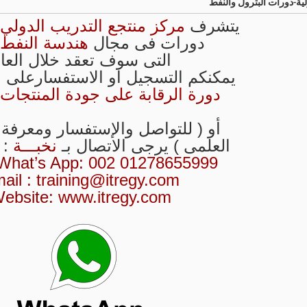
لية-دورات البترول والنفط
يتشرف
مركز منتجع التدريب الدولي ITR
دورات فى مجال
هندسة النفط و
التى سوف تعقد خلال العا
يمكنكم التسجيل او الاستفسارعلى ا
دورة الرقابة على جودة المنتجات ا
أو ( للتواصل والإستفسار ومعرفة
العلمى ) يرجى الاتصال بـ
نخبـــة
:
What’s App:
002 01278655999
ail :
training@itregy.com
ebsite:
www.itregy.com