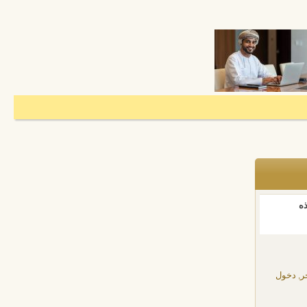
ذه
ر, دخول