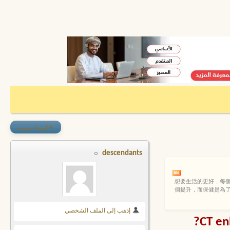
+
إنشاء مدونة
descendants
想要生活的更好，每
個提升，而保健是為
إذهب إلى الملف الشخصي
CT en