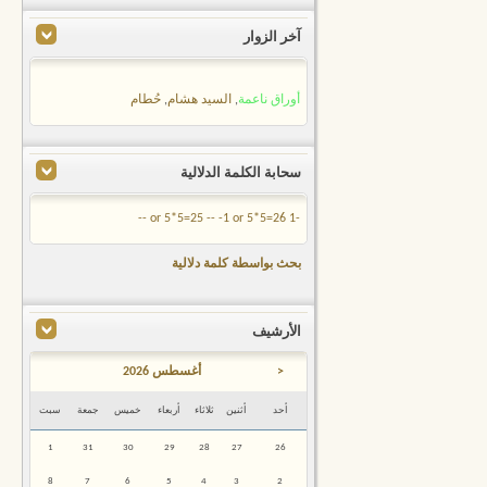
آخر الزوار
أوراق ناعمة
,
السيد هشام
,
حُطام
سحابة الكلمة الدلالية
-1 or 5*5=26 --
-1 or 5*5=25 --
بحث بواسطة كلمة دلالية
الأرشيف
<
أغسطس 2026
أحد
أثنين
ثلاثاء
أربعاء
خميس
جمعة
سبت
1
31
30
29
28
27
26
8
7
6
5
4
3
2