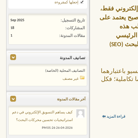
إجعلها كمقروءة
 إلكتروني فقط،
أصبح يعتمد على
تاريخ التسجيل
Sep 2025
لب هذه
المشاركات
18
الرئيسي
مقالات المدونة
1
 (SEO)
تصانيف المدونة
يو باعتبارهما
التصانيف المحلية (الخاصة)
ا تكاملية؛ فكل
غير مصنف
آخر مقالات المدونة
كيف يساهم التسويق الإلكتروني في دعم
قراءة المزيد
استراتيجيات تحسين محركات البحث؟
05:26 PM
26-04-2026