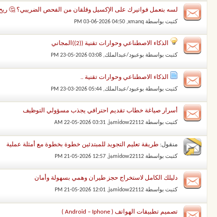
لسه بتعمل فواتيرك على الإكسيل وقلقان من الفحص الضريبي؟ 🤔 ريح دم
كتبت بواسطة
xmanq
‏, 03-06-2026 04:50 PM
الذكاء الاصطناعي وحوارات تقنية ((2))المجاني
كتبت بواسطة
بوعبود/عبدالملك
‏, 23-05-2026 03:08 PM
الذكاء الاصطناعي وحوارات تقنية ..
كتبت بواسطة
بوعبود/عبدالملك
‏, 23-03-2026 05:44 PM
أسرار صياغة خطاب تقديم احترافي يجذب مسؤولي التوظيف
كتبت بواسطة
midow22112ةj
‏, 22-05-2026 03:31 AM
منقول:
طريقة تعليم التجويد للمبتدئين خطوة بخطوة مع أمثلة عملية
كتبت بواسطة
midow22112ةj
‏, 21-05-2026 12:57 PM
دليلك الكامل لاستخراج حجز طيران وهمي بسهولة وأمان
كتبت بواسطة
midow22112ةj
‏, 21-05-2026 12:01 PM
تصميم تطبيقات الهواتف ( Android – Iphone )