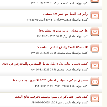
كتبت بواسطة
ملك محمدد
‏, 01-03-2026 01:56 PM
رأيي في العمل مع خبير seo مستقل
كتبت بواسطة
midow22112ةj
‏, 29-01-2026 10:41 PM
هل في مصادر عربية موثوقة لتعلم seo؟
كتبت بواسطة
لولي5
‏, 29-01-2026 10:37 PM
⛽ مشكلة الفكة والدفع النقدي… خلصت!
كتبت بواسطة
ملك محمدد
‏, 18-01-2026 05:16 PM
كيفية تحميل العاب بذكاء: دليل شامل للمبتدئين والمحترفين في 2025
كتبت بواسطة
سحر محمد
‏, 16-11-2025 03:56 AM
=تطبيق شبكتي tv مباشر الاصلي 2023 للاندرويد وسمارت tv
كتبت بواسطة
cetvirall
‏, 30-01-2023 09:36 PM
كيف تختار أفضل كورس سيو: بوصلتك نحو قمة نتائج البحث
كتبت بواسطة
باسم باسم
‏, 09-05-2025 12:23 AM