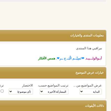
معلومات المنتدى والخيارات
مراقبي هذا المنتدى
أبـوالولـــيـد
,
❤نَسِيْــم الْبَــ ح ــر❤
,
همس الأفكار
خيارات عرض الموضوع
عرض المواضيع من ...
ترتيب المواضيع حسب:
الاختصار
ترت
ت
دلالات الأيقونات