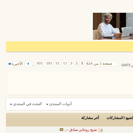
501
101
51
11
3
2
1
صفحة 1 من 624
الأخيرة
...
أدوات المنتدى
البحث في المنتدى
اضيع / المشاركات
آخر مشاركة
شيخ روحاني صادق –...