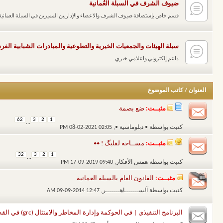
ضيوف الشرف في السبلة العُمانية
قسم خاص بإستضافة ضيوف الشرف والاعضاء والإداريين المميزين في السبلة العمانية
سبلة الهيئات والجمعيات الخيرية والتطوعية والمبادرات الشبابية الفرد
داعم إلكتروني واعلامي خيري
العنوان
/
كاتب الموضوع
مثبــت:
ضع بصمة
62
3
2
1
...
كتبت بواسطة
• دبلوماسية •
‏, 08-02-2021 02:05 PM
مثبــت:
مســاحه لقلبگ ! ••
32
3
2
1
...
كتبت بواسطة
همس الأفكار
‏, 17-09-2019 09:40 PM
مثبــت:
القانون العام بالسبلة العمانية
كتبت بواسطة
آلســـــــاهـــــــر
‏, 09-09-2014 12:47 AM
البرنامج التنفيذي | في الحوكمة وإدارة المخاطر والامتثال (grc) في القطاع الحكومي